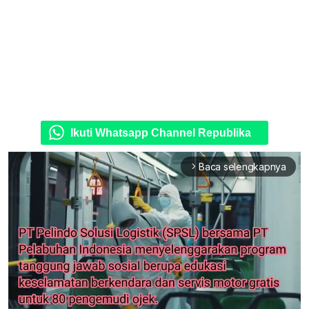
Ikuti Whatsapp Channel Republika
Baca selengkapnya
arrow_forward_ios