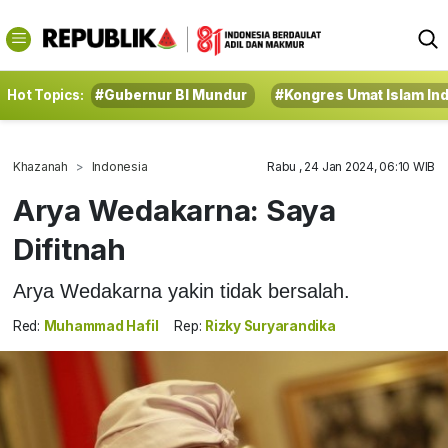
Hot Topics:
#Gubernur BI Mundur
#Kongres Umat Islam In
Khazanah
Indonesia
Rabu , 24 Jan 2024, 06:10 WIB
Arya Wedakarna: Saya
Difitnah
Arya Wedakarna yakin tidak bersalah.
Red:
Muhammad Hafil
Rep:
Rizky Suryarandika