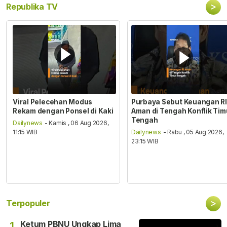
>
Republika TV
Viral Pelecehan Modus
Purbaya Sebut Keuangan RI
Rekam dengan Ponsel di Kaki
Aman di Tengah Konflik Tim
Tengah
Dailynews
- Kamis , 06 Aug 2026,
11:15 WIB
Dailynews
- Rabu , 05 Aug 2026,
23:15 WIB
>
Terpopuler
Ketum PBNU Ungkap Lima
1