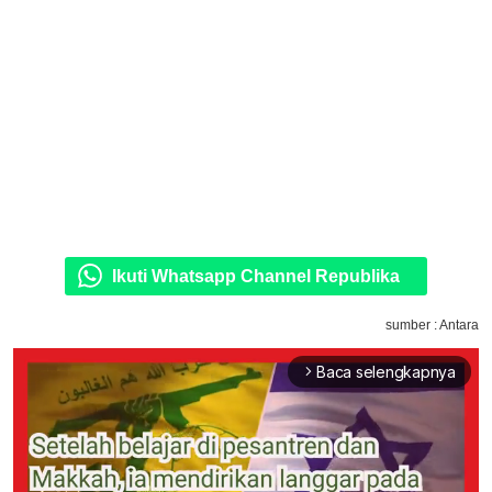
Ikuti Whatsapp Channel Republika
sumber : Antara
Baca selengkapnya
arrow_forward_ios