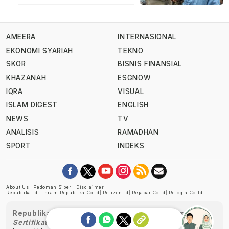
AMEERA
INTERNASIONAL
EKONOMI SYARIAH
TEKNO
SKOR
BISNIS FINANSIAL
KHAZANAH
ESGNOW
IQRA
VISUAL
ISLAM DIGEST
ENGLISH
NEWS
TV
ANALISIS
RAMADHAN
SPORT
INDEKS
About Us
|
Pedoman Siber
|
Disclaimer
Republika.id
|
Ihram.republika.co.id
|
Retizen.id
|
Rejabar.co.id
|
Rejogja.co.id
|
Republika telah diverifikasi oleh Dewan Pers
Sertifikat Nomor 1058/DP-Verifikasi/K/XII/2022