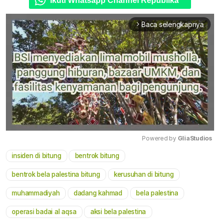
Ikuti Whatsapp Channel Republika
Baca selengkapnya
arrow_forward_ios
Powered by 
GliaStudios
insiden di bitung
bentrok bitung
Mute
bentrok bela palestina bitung
kerusuhan di bitung
muhammadiyah
dadang kahmad
bela palestina
operasi badai al aqsa
aksi bela palestina