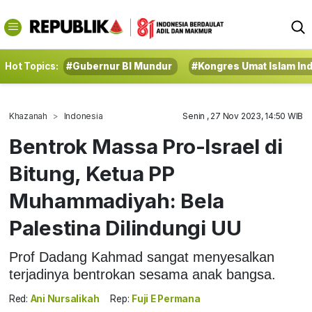
Hot Topics:
#Gubernur BI Mundur
#Kongres Umat Islam In
Khazanah
Indonesia
Senin , 27 Nov 2023, 14:50 WIB
Bentrok Massa Pro-Israel di
Bitung, Ketua PP
Muhammadiyah: Bela
Palestina Dilindungi UU
Prof Dadang Kahmad sangat menyesalkan
terjadinya bentrokan sesama anak bangsa.
Red:
Ani Nursalikah
Rep:
Fuji E Permana