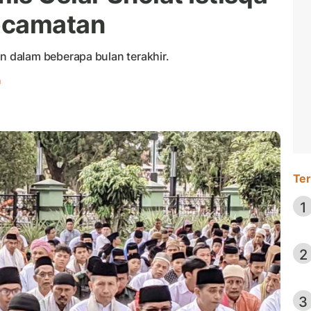
ecamatan
 dalam beberapa bulan terakhir.
h
Ter
1
2
3