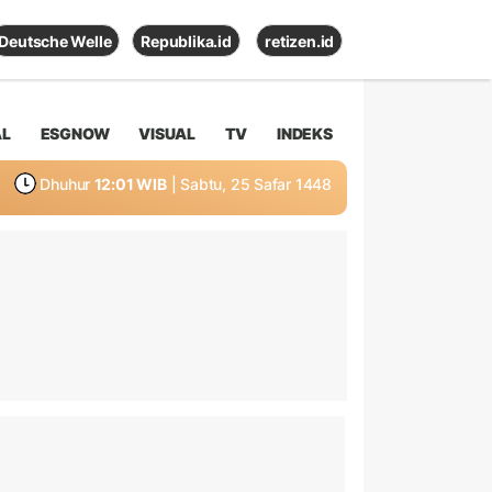
Deutsche Welle
Republika.id
retizen.id
AL
ESGNOW
VISUAL
TV
INDEKS
Dhuhur
12:01 WIB
| Sabtu, 25 Safar 1448