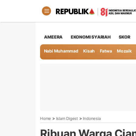
AMEERA
EKONOMI SYARIAH
SKOR
Nabi Muhammad
Kisah
Fatwa
Mozaik
>
>
Home
Islam Digest
Indonesia
Ribuan Warga Ciami