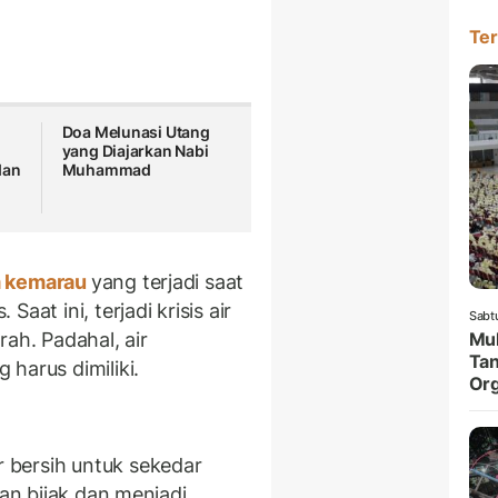
Ter
Doa Melunasi Utang
yang Diajarkan Nabi
dan
Muhammad
 kemarau
yang terjadi saat
aat ini, terjadi krisis air
Sabt
rah. Padahal, air
Muk
Tan
harus dimiliki.
Org
 bersih untuk sekedar
gan bijak dan menjadi