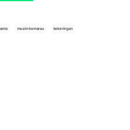
iamis
musim kemarau
kekeringan