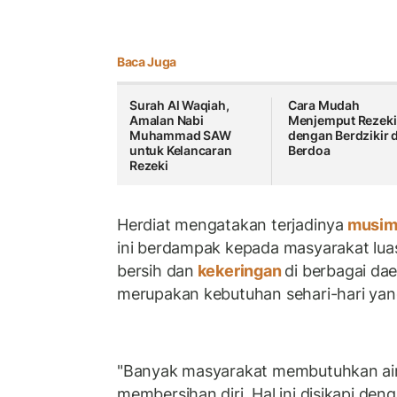
Baca Juga
Surah Al Waqiah,
Cara Mudah
Amalan Nabi
Menjemput Rezeki
Muhammad SAW
dengan Berdzikir 
untuk Kelancaran
Berdoa
Rezeki
Herdiat mengatakan terjadinya
musim
ini berdampak kepada masyarakat luas. S
bersih dan
kekeringan
di berbagai dae
merupakan kebutuhan sehari-hari yang 
"Banyak masyarakat membutuhkan air
membersihan diri. Hal ini disikapi den