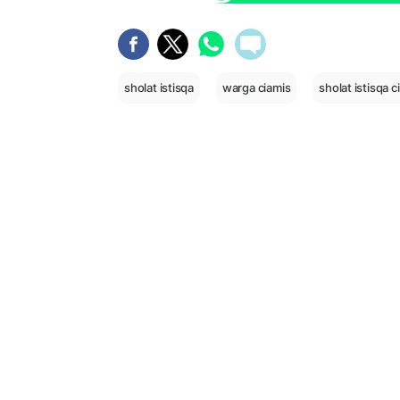
sholat istisqa
warga ciamis
sholat istisqa c