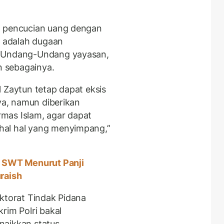
n pencucian uang dengan
) adalah dugaan
n Undang-Undang yayasan,
 sebagainya.
 Zaytun tetap dapat eksis
nya, namun diberikan
mas Islam, agar dapat
hal hal yang menyimpang,”
h SWT Menurut Panji
raish
ektorat Tindak Pidana
rim Polri bakal
naikkan status