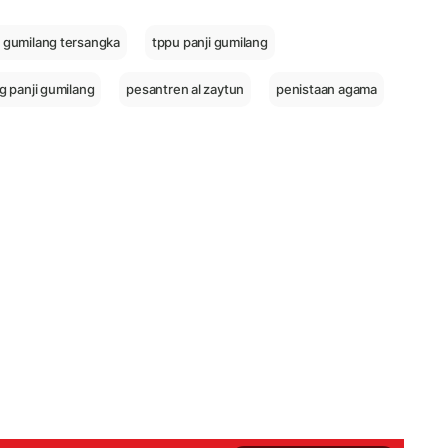
i gumilang tersangka
tppu panji gumilang
 panji gumilang
pesantren al zaytun
penistaan agama