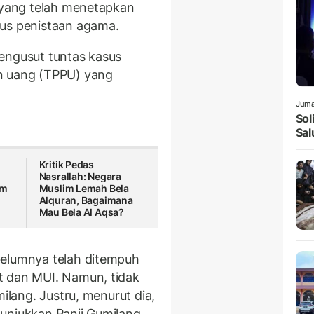
i yang telah menetapkan
sus penistaan agama.
engusut tuntas kasus
n uang (TPPU) yang
Juma
Sol
Sal
Kritik Pedas
Nasrallah: Negara
um
Muslim Lemah Bela
Alquran, Bagaimana
Mau Bela Al Aqsa?
belumnya telah ditempuh
t dan MUI. Namun, tidak
milang. Justru, menurut dia,
unjukkan Panji Gumilang,