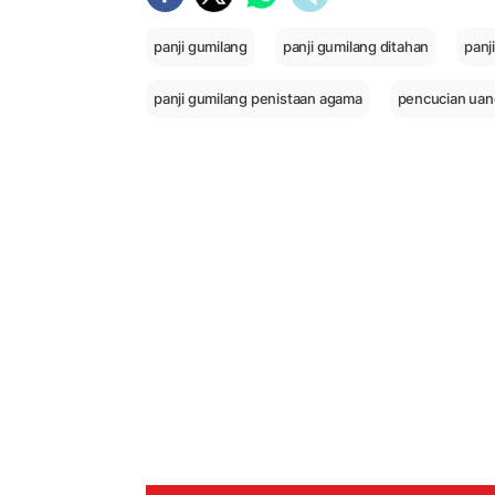
panji gumilang
panji gumilang ditahan
panj
panji gumilang penistaan agama
pencucian uang