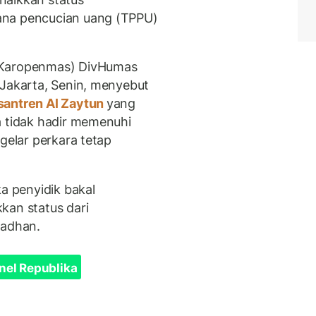
ana pencucian uang (TPPU)
(Karopenmas) DivHumas
 Jakarta, Senin, menyebut
antren Al Zaytun
yang
a tidak hadir memenuhi
 gelar perkara tetap
ka penyidik bakal
kan status dari
madhan.
nel Republika