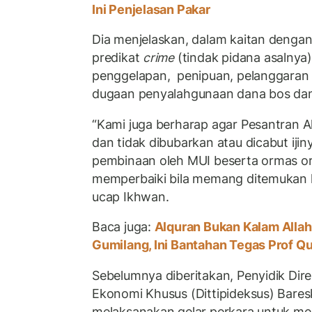
Ini Penjelasan Pakar
Dia menjelaskan, dalam kaitan denga
predikat
crime
(tindak pidana asalnya
penggelapan, penipuan, pelanggara
dugaan penyalahgunaan dana bos dan
“Kami juga berharap agar Pesantran Al
dan tidak dibubarkan atau dicabut iji
pembinaan oleh MUI beserta ormas or
memperbaiki bila memang ditemukan 
ucap Ikhwan.
Baca juga:
Alquran Bukan Kalam Alla
Gumilang, Ini Bantahan Tegas Prof Qu
Sebelumnya diberitakan, Penyidik Dir
Ekonomi Khusus (Dittipideksus) Baresk
melaksanakan gelar perkara untuk me