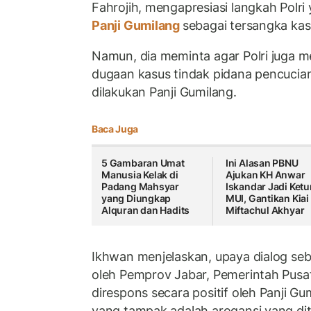
Fahrojih, mengapresiasi langkah Polr
Panji Gumilang
sebagai tersangka ka
Namun, dia meminta agar Polri juga m
dugaan kasus tindak pidana pencucia
dilakukan Panji Gumilang.
Baca Juga
5 Gambaran Umat
Ini Alasan PBNU
Manusia Kelak di
Ajukan KH Anwar
Padang Mahsyar
Iskandar Jadi Ket
yang Diungkap
MUI, Gantikan Kiai
Alquran dan Hadits
Miftachul Akhyar
Ikhwan menjelaskan, upaya dialog se
oleh Pemprov Jabar, Pemerintah Pusa
direspons secara positif oleh Panji Gu
yang tampak adalah arogansi yang dit