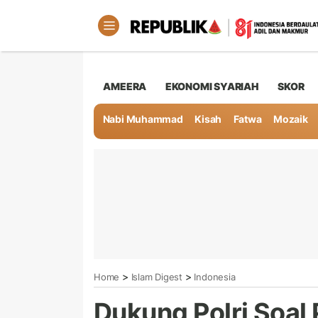
AMEERA
EKONOMI SYARIAH
SKOR
Nabi Muhammad
Kisah
Fatwa
Mozaik
>
>
Home
Islam Digest
Indonesia
Dukung Polri Soal 