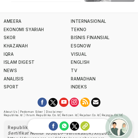
AMEERA
INTERNASIONAL
EKONOMI SYARIAH
TEKNO
SKOR
BISNIS FINANSIAL
KHAZANAH
ESGNOW
IQRA
VISUAL
ISLAM DIGEST
ENGLISH
NEWS
TV
ANALISIS
RAMADHAN
SPORT
INDEKS
About Us
|
Pedoman Siber
|
Disclaimer
Republika.id
|
Ihram.republika.co.id
|
Retizen.id
|
Rejabar.co.id
|
Rejogja.co.id
|
Republika telah diverifikasi oleh Dewan Pers
Sertifikat Nomor 1058/DP-Verifikasi/K/XII/2022