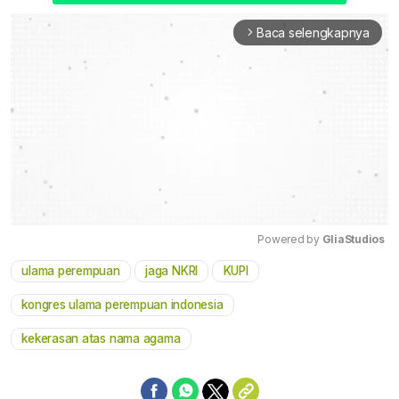
Baca selengkapnya
arrow_forward_ios
Powered by 
GliaStudios
ulama perempuan
jaga NKRI
KUPI
Mute
kongres ulama perempuan indonesia
kekerasan atas nama agama