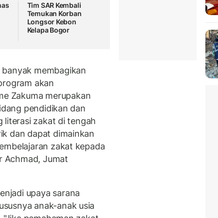
mas
Tim SAR Kembali
Temukan Korban
Longsor Kebon
n
Kelapa Bogor
ng banyak membagikan
 program akan
me Zakuma merupakan
bidang pendidikan dan
literasi zakat di tengah
ik dan dapat dimainkan
pembelajaran zakat kepada
oor Achmad, Jumat
njadi upaya sarana
ususnya anak-anak usia