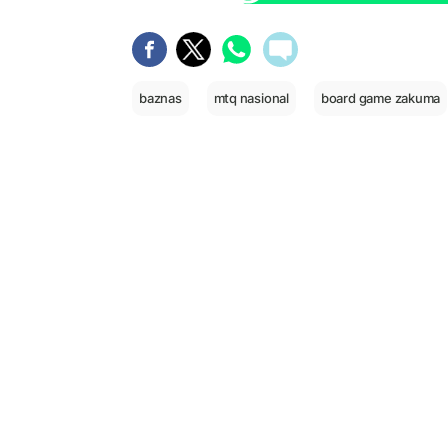
baznas
mtq nasional
board game zakuma