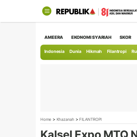
AMEERA
EKONOMI SYARIAH
SKOR
Indonesia
Dunia
Hikmah
Filantropi
Ru
>
>
Home
Khazanah
FILANTROPI
Kalsel Expo MTQ N