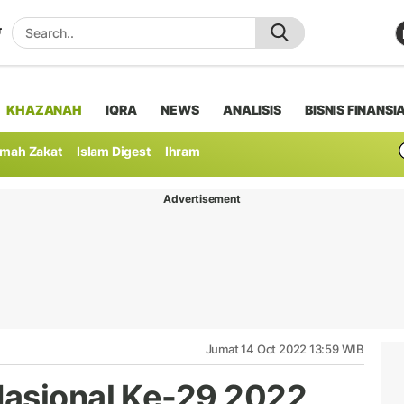
KHAZANAH
IQRA
NEWS
ANALISIS
BISNIS FINANSI
mah Zakat
Islam Digest
Ihram
Advertisement
Jumat 14 Oct 2022 13:59 WIB
asional Ke-29 2022,