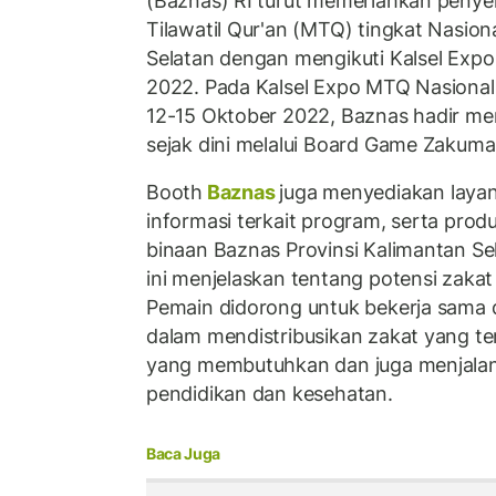
(Baznas) RI turut memeriahkan peny
Tilawatil Qur'an (MTQ) tingkat Nasiona
Selatan dengan mengikuti Kalsel Expo
2022. Pada Kalsel Expo MTQ Nasional
12-15 Oktober 2022, Baznas hadir me
sejak dini melalui Board Game Zakuma
Booth
Baznas
juga menyediakan layan
informasi terkait program, serta pr
binaan Baznas Provinsi Kalimantan S
ini menjelaskan tentang potensi zakat
Pemain didorong untuk bekerja sama
dalam mendistribusikan zakat yang t
yang membutuhkan dan juga menjalank
pendidikan dan kesehatan.
Baca Juga