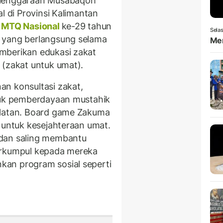
elenggaraan Musabaqoh
l di Provinsi Kalimantan
MTQ Nasional
ke-29 tahun
Selas
 yang berlangsung selama
Men
mberikan edukasi zakat
 (zakat untuk umat).
an konsultasi zakat,
oduk pemberdayaan mustahik
elatan. Board game Zakuma
 untuk kesejahteraan umat.
 dan saling membantu
erkumpul kepada mereka
an program sosial seperti