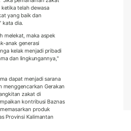
i. "Jika pemahaman zakat
a ketika telah dewasa
at yang baik dan
 kata dia.
ah melekat, maka aspek
ak-anak generasi
nga kelak menjadi pribadi
sama dan lingkungannya,"
uma dapat menjadi sarana
am menggencarkan Gerakan
ngkitan zakat di
ampaikan kontribusi Baznas
ya memasarkan produk
s Provinsi Kalimantan