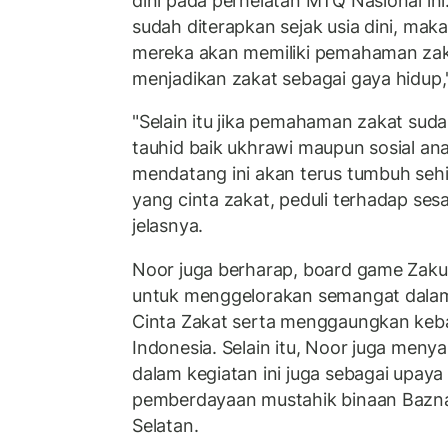
dini pada perhelatan MTQ Nasional in
sudah diterapkan sejak usia dini, mak
mereka akan memiliki pemahaman zak
menjadikan zakat sebagai gaya hidup,"
"Selain itu jika pemahaman zakat sud
tauhid baik ukhrawi maupun sosial an
mendatang ini akan terus tumbuh sehi
yang cinta zakat, peduli terhadap se
jelasnya.
Noor juga berharap, board game Zak
untuk menggelorakan semangat dal
Cinta Zakat serta menggaungkan keba
Indonesia. Selain itu, Noor juga meny
dalam kegiatan ini juga sebagai upa
pemberdayaan mustahik binaan Bazna
Selatan.