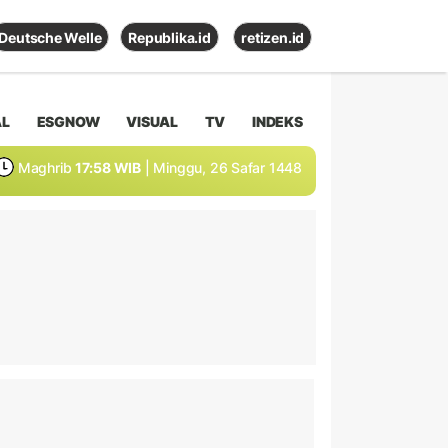
Deutsche Welle
Republika.id
retizen.id
AL
ESGNOW
VISUAL
TV
INDEKS
Maghrib
17:58 WIB
| Minggu, 26 Safar 1448