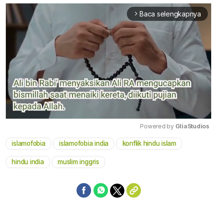
Baca selengkapnya
arrow_forward_ios
Powered by 
GliaStudios
islamofobia
islamofobia india
konflik hindu islam
Mute
hindu india
muslim inggris