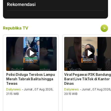
Rekomendasi
>
Republika TV
Polisi Diduga Terobos Lampu
Viral Pegawai P3K Bandung
Merah Tabrak Balita hingga
Barat Live TikTok di Kantor
Tewas
Dinas
Dailynews
- Jumat , 07 Aug 2026,
Dailynews
- Jumat , 07 Aug 2026
21:15 WIB
20:15 WIB