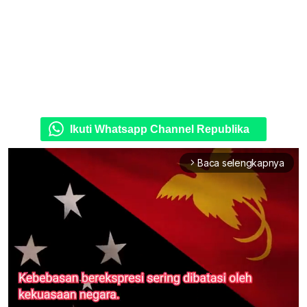
Ikuti Whatsapp Channel Republika
Baca selengkapnya
arrow_forward_ios