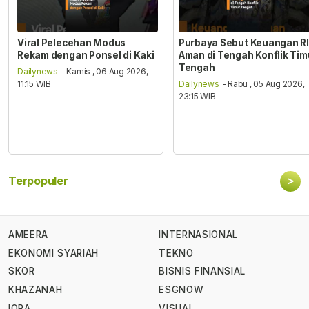
Viral Pelecehan Modus
Purbaya Sebut Keuangan RI
Rekam dengan Ponsel di Kaki
Aman di Tengah Konflik Tim
Tengah
Dailynews
- Kamis , 06 Aug 2026,
11:15 WIB
Dailynews
- Rabu , 05 Aug 2026,
23:15 WIB
>
Terpopuler
AMEERA
INTERNASIONAL
EKONOMI SYARIAH
TEKNO
SKOR
BISNIS FINANSIAL
KHAZANAH
ESGNOW
IQRA
VISUAL