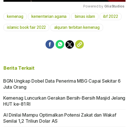
Powered by 
GliaStudios
kemenag
kementerian agama
bimas islam
ibf 2022
Mute
islamic book fair 2022
alquran terbitan kemenag
Berita Terkait
BGN Ungkap Dobel Data Penerima MBG Capai Sekitar 6
Juta Orang
Kemenag Luncurkan Gerakan Bersih-Bersih Masjid Jelang
HUT ke-81 RI
AI Dinilai Mampu Optimalkan Potensi Zakat dan Wakaf
Senilai 1,2 Triliun Dolar AS