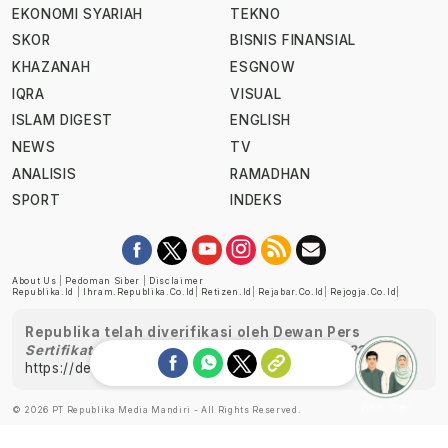
EKONOMI SYARIAH
TEKNO
SKOR
BISNIS FINANSIAL
KHAZANAH
ESGNOW
IQRA
VISUAL
ISLAM DIGEST
ENGLISH
NEWS
TV
ANALISIS
RAMADHAN
SPORT
INDEKS
About Us
|
Pedoman Siber
|
Disclaimer
Republika.id
|
Ihram.republika.co.id
|
Retizen.id
|
Rejabar.co.id
|
Rejogja.co.id
|
Republika telah diverifikasi oleh Dewan Pers
Sertifikat Nomor 1058/DP-Verifikasi/K/XII/2022
https://dewanpers.or.id/data/perusahaanpers
Ask me!
© 2026 PT Republika Media Mandiri - All Rights Reserved.