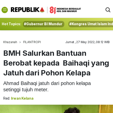
Hot Topics:
#Gubernur BI Mundur
#Kongres Umat Islam In
Khazanah
FILANTROPI
Jumat , 27 May 2022, 08:12 WIB
BMH Salurkan Bantuan
Berobat kepada Baihaqi yang
Jatuh dari Pohon Kelapa
Ahmad Baihaqi jatuh dari pohon kelapa
setinggi tujuh meter.
Red:
Irwan Kelana