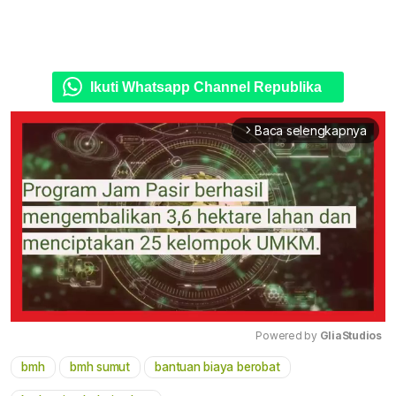
Ikuti Whatsapp Channel Republika
Baca selengkapnya
arrow_forward_ios
Powered by 
GliaStudios
bmh
bmh sumut
bantuan biaya berobat
Mute