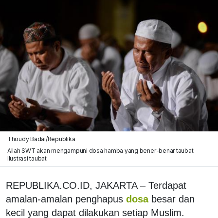
Thoudy Badai/Republika
Allah SWT akan mengampuni dosa hamba yang bener-benar taubat.
Ilustrasi taubat
REPUBLIKA.CO.ID, JAKARTA – Terdapat
amalan-amalan penghapus
dosa
besar dan
kecil yang dapat dilakukan setiap Muslim.