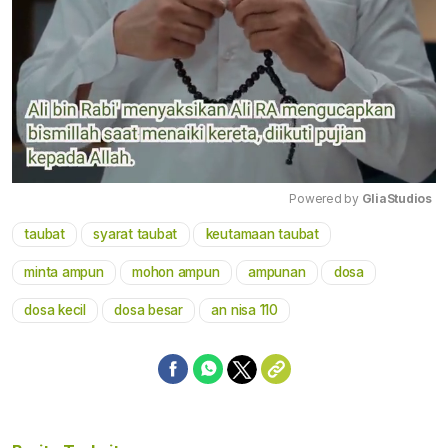
Powered by 
GliaStudios
taubat
syarat taubat
keutamaan taubat
Mute
minta ampun
mohon ampun
ampunan
dosa
dosa kecil
dosa besar
an nisa 110