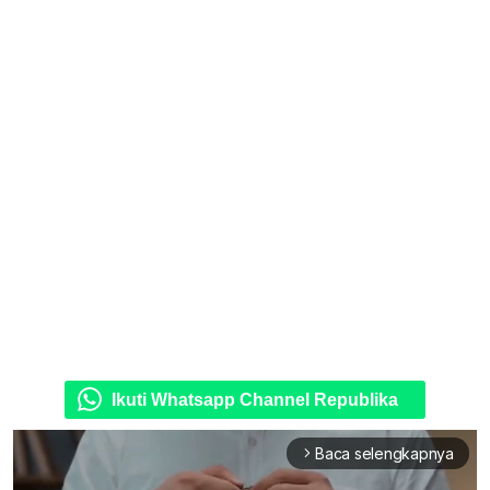
Ikuti Whatsapp Channel Republika
Baca selengkapnya
arrow_forward_ios