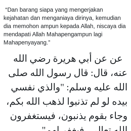
“Dan barang siapa yang mengerjakan
kejahatan dan menganiaya dirinya, kemudian
dia memohon ampun kepada Allah, niscaya dia
mendapati Allah Mahapengampun lagi
Mahapenyayang.”
عن عن أبي هريرة رضي الله
عنه، قال: قال رسول الله صلى
الله عليه وسلم: "والذي نفسي
بيده لو لم تذنبوا لذهب الله بكم،
وجاء بقوم يذنبون، فيستغفرون
الله تعالى، فيغفر لهم"