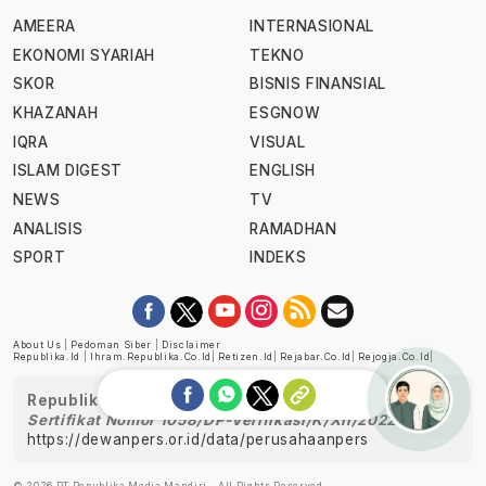
AMEERA
INTERNASIONAL
EKONOMI SYARIAH
TEKNO
SKOR
BISNIS FINANSIAL
KHAZANAH
ESGNOW
IQRA
VISUAL
ISLAM DIGEST
ENGLISH
NEWS
TV
ANALISIS
RAMADHAN
SPORT
INDEKS
About Us
|
Pedoman Siber
|
Disclaimer
Republika.id
|
Ihram.republika.co.id
|
Retizen.id
|
Rejabar.co.id
|
Rejogja.co.id
|
Republika telah diverifikasi oleh Dewan Pers
Sertifikat Nomor 1058/DP-Verifikasi/K/XII/2022
https://dewanpers.or.id/data/perusahaanpers
Ask me!
© 2026 PT Republika Media Mandiri - All Rights Reserved.