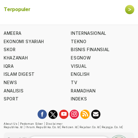
>
Terpopuler
AMEERA
INTERNASIONAL
EKONOMI SYARIAH
TEKNO
SKOR
BISNIS FINANSIAL
KHAZANAH
ESGNOW
IQRA
VISUAL
ISLAM DIGEST
ENGLISH
NEWS
TV
ANALISIS
RAMADHAN
SPORT
INDEKS
About Us
|
Pedoman Siber
|
Disclaimer
Republika.id
|
Ihram.republika.co.id
|
Retizen.id
|
Rejabar.co.id
|
Rejogja.co.id
|