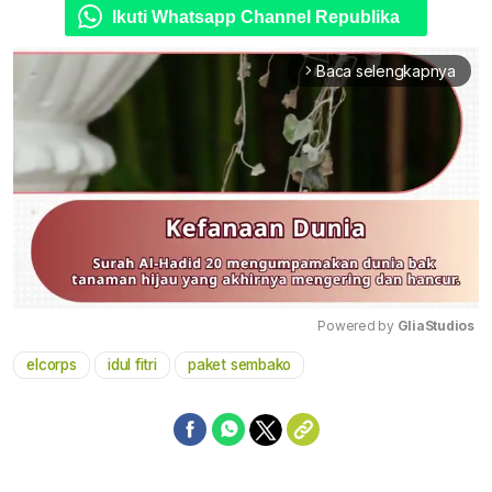
Ikuti Whatsapp Channel Republika
Baca selengkapnya
arrow_forward_ios
Powered by 
GliaStudios
elcorps
idul fitri
paket sembako
Mute