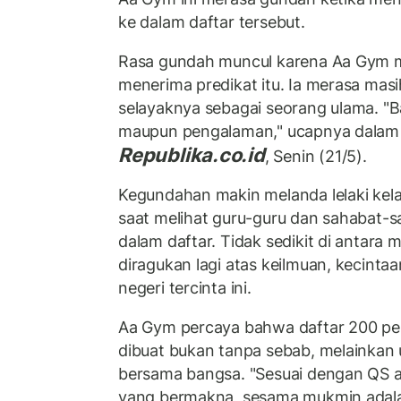
ke dalam daftar tersebut.
Rasa gundah muncul karena Aa Gym 
menerima predikat itu. Ia merasa masi
selayaknya sebagai seorang ulama. "Ba
maupun pengalaman," ucapnya dalam ri
Republika.co.id
, Senin (21/5).
Kegundahan makin melanda lelaki kela
saat melihat guru-guru dan sahabat-
dalam daftar. Tidak sedikit di antara 
diragukan lagi atas keilmuan, kecinta
negeri tercinta ini.
Aa Gym percaya bahwa daftar 200 p
dibuat bukan tanpa sebab, melainkan
bersama bangsa. "Sesuai dengan QS al
yang bermakna, sesama mukmin adala