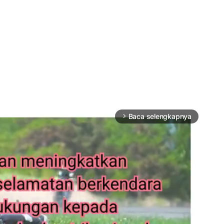
Baca selengkapnya
arrow_forward_ios