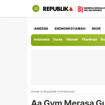
AMEERA
EKONOMI SYARIAH
SKOR
Indonesia
Dunia
Hikmah
Filantropi
Ru
>
>
Home
Khazanah
Indonesia
Aa Gym Merasa G