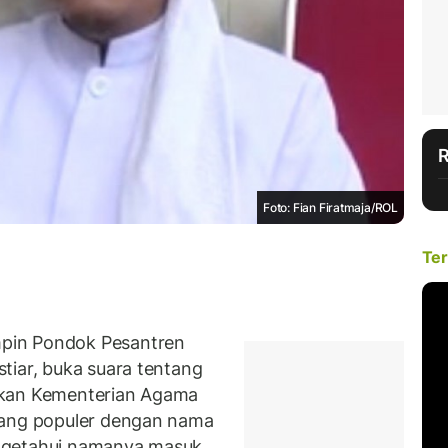
Foto: Fian Firatmaja/ROL
Ter
pin Pondok Pesantren
tiar, buka suara tentang
rkan Kementerian Agama
yang populer dengan nama
ngetahui namanya masuk