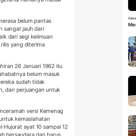
Selas
merasa belum pantas
Men
h sangat jauh dari
ik dari segi keilmuan
lis yang diterima
hiran 26 Januari 1962 itu
sahabatnya belum masuk
mereka sudah tidak
an, dan perjuangan untuk
enceramah versi Kemenag
 untuk kemaslahatan
-Hujurat ayat 10 sampai 12
h bersaudara dan harus