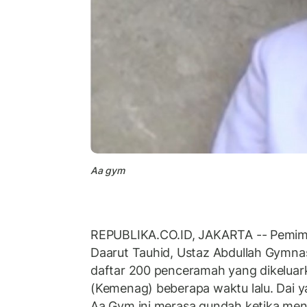
Aa gym
REPUBLIKA.CO.ID, JAKARTA -- Pemim
Daarut Tauhid, Ustaz Abdullah Gymnas
daftar 200 penceramah yang dikelua
(Kemenag) beberapa waktu lalu. Dai 
Aa Gym ini merasa gundah ketika me