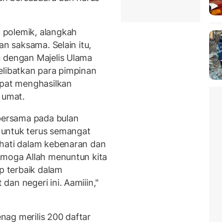
 polemik, alangkah
an saksama. Selain itu,
n dengan Majelis Ulama
elibatkan para pimpinan
apat menghasilkan
 umat.
 bersama pada bulan
 untuk terus semangat
ehati dalam kebenaran dan
emoga Allah menuntun kita
ap terbaik dalam
an negeri ini. Aamiiin,"
ag merilis 200 daftar