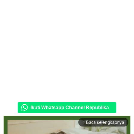
Ikuti Whatsapp Channel Republika
Baca selengkapnya
arrow_forward_ios