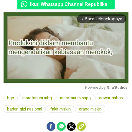
Ikuti Whatsapp Channel Republika
Baca selengkapnya
arrow_forward_ios
Powered by 
GliaStudios
bgn
moratorium mbg
moratorium sppg
anwar abbas
Mute
badan gizi nasional
fakir miskin
orang miskin