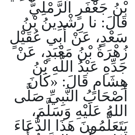
بْنُ جَعْفَرٍ الرَّمْلِيُّ
قَالَ: نا رِشْدِينُ بْنُ
سَعْدٍ، عَنْ أَبِي عُقَيْلٍ
زُهْرَةُ بْنُ مَعْبَدٍ، عَنْ
جَدِّهِ عَبْدُ اللَّهِ بْنُ
هِشَامٍ قَالَ: «كَانَ
أَصْحَابُ النَّبِيِّ صَلَّى
اللهُ عَلَيْهِ وَسَلَّمَ،
يَتَعَلَّمُونَ هَذَا الدُّعَاءَ