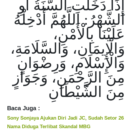
إِذَا دَخَلْتِ السَّنَةُ أَوِ
الشَّهْرُ: اللَّهُمَّ أَدْخِلْهُ
عَلَيْنَا بِالْأَمْنِ،
وَالْإِيمَانِ، وَالسَّلَامَةِ،
وَالْإِسْلَامِ، وَرِضْوَانٍ
مِنَ الرَّحْمَنِ، وَجَوَازٍ
مِنَ الشَّيْطَانِ
Baca Juga :
Sony Sonjaya Ajukan Diri Jadi JC, Sudah Setor 26
Nama Diduga Terlibat Skandal MBG