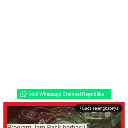
Ikuti Whatsapp Channel Republika
Baca selengkapnya
arrow_forward_ios