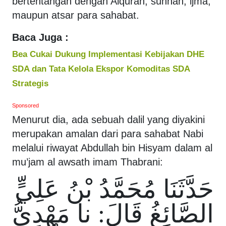
bertentangan dengan Alquran, sunnah, ijma,
maupun atsar para sahabat.
Baca Juga :
Bea Cukai Dukung Implementasi Kebijakan DHE
SDA dan Tata Kelola Ekspor Komoditas SDA
Strategis
Sponsored
Menurut dia, ada sebuah dalil yang diyakini
merupakan amalan dari para sahabat Nabi
melalui riwayat Abdullah bin Hisyam dalam al
mu’jam al awsath imam Thabrani:
حَدَّثَنَا مُحَمَّدُ بْنُ عَلِيٍّ
الصَّائِغُ قَالَ: نا مَهْدِيُّ