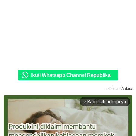
Ikuti Whatsapp Channel Republika
sumber : Antara
Baca selengkapnya
arrow_forward_ios