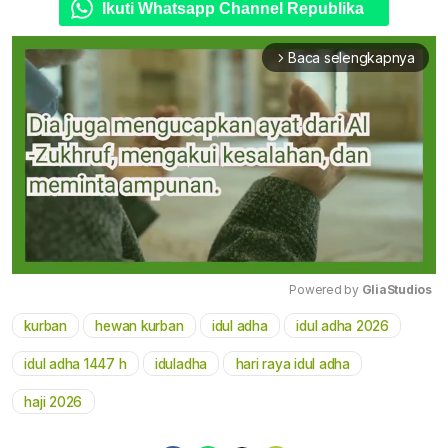
Ikuti Whatsapp Channel Republika
Baca selengkapnya
arrow_forward_ios
Powered by 
GliaStudios
kurban
hewan kurban
idul adha
idul adha 2026
Mute
idul adha 1447 h
iduladha
hari raya idul adha
haji 2026