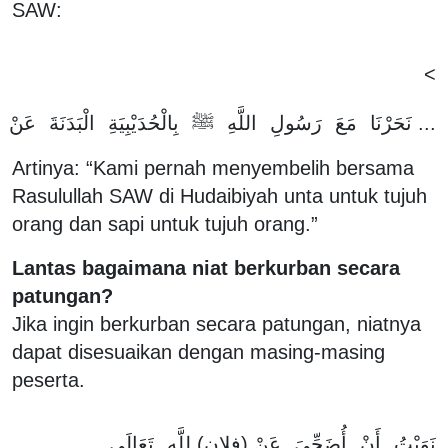
SAW:
>
عَنْ
الْبَدَنَةَ
بِالْحُدَيْبِيَةِ
ﷺ
اللَّهِ
رَسُولِ
مَعَ
نَحَرْنَا
...
Artinya: “Kami pernah menyembelih bersama
Rasulullah SAW di Hudaibiyah unta untuk tujuh
orang dan sapi untuk tujuh orang.”
Lantas bagaimana niat berkurban secara
patungan?
Jika ingin berkurban secara patungan, niatnya
dapat disesuaikan dengan masing-masing
peserta.
تَعَالَى
لِلَّهِ
)
فلان
(
عَنْ
أُضَحِّيَ
أَنْ
نَوَيْتُ