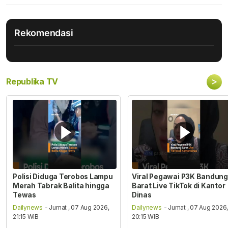
Rekomendasi
>
Republika TV
Polisi Diduga Terobos Lampu
Viral Pegawai P3K Bandung
Merah Tabrak Balita hingga
Barat Live TikTok di Kantor
Tewas
Dinas
Dailynews
- Jumat , 07 Aug 2026,
Dailynews
- Jumat , 07 Aug 2026
21:15 WIB
20:15 WIB