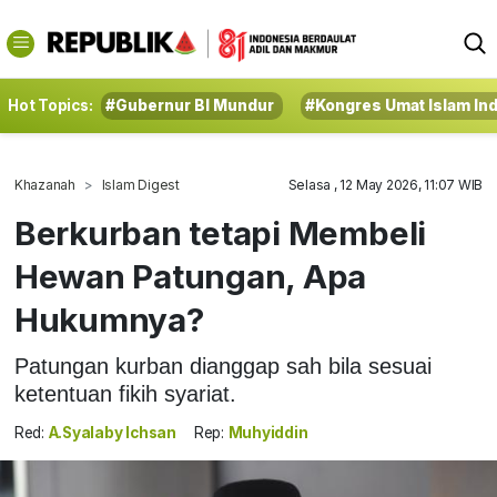
Hot Topics:
#Gubernur BI Mundur
#Kongres Umat Islam In
Khazanah
Islam Digest
Selasa , 12 May 2026, 11:07 WIB
Berkurban tetapi Membeli
Hewan Patungan, Apa
Hukumnya?
Patungan kurban dianggap sah bila sesuai
ketentuan fikih syariat.
Red:
A.Syalaby Ichsan
Rep:
Muhyiddin