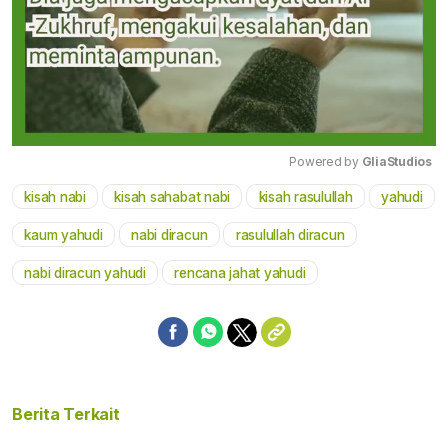
Powered by 
GliaStudios
kisah nabi
kisah sahabat nabi
kisah rasulullah
yahudi
Mute
kaum yahudi
nabi diracun
rasulullah diracun
nabi diracun yahudi
rencana jahat yahudi
Berita Terkait