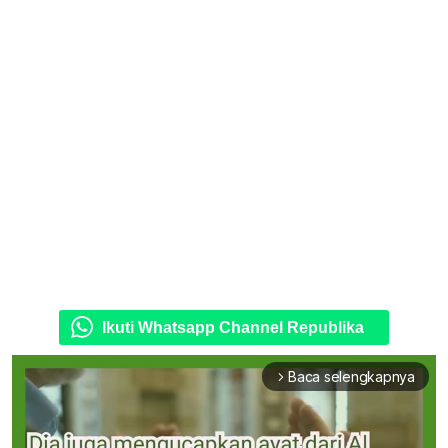
Ikuti Whatsapp Channel Republika
Baca selengkapnya
arrow_forward_ios