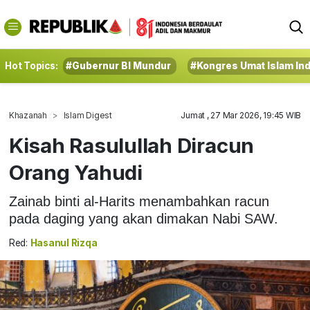
Hot Topics:
#Gubernur BI Mundur
#Kongres Umat Islam In
Khazanah
Islam Digest
Jumat , 27 Mar 2026, 19:45 WIB
Kisah Rasulullah Diracun
Orang Yahudi
Zainab binti al-Harits menambahkan racun
pada daging yang akan dimakan Nabi SAW.
Red:
Hasanul Rizqa