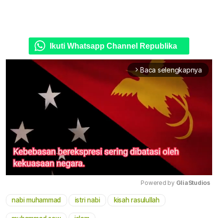
Ikuti Whatsapp Channel Republika
Baca selengkapnya
arrow_forward_ios
Powered by 
GliaStudios
nabi muhammad
istri nabi
kisah rasulullah
Mute