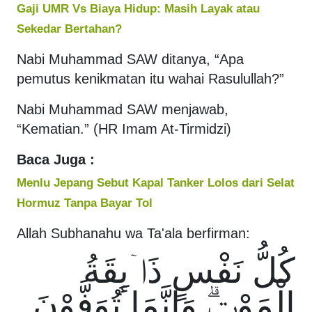
Gaji UMR Vs Biaya Hidup: Masih Layak atau
Sekedar Bertahan?
Nabi Muhammad SAW ditanya, “Apa
pemutus kenikmatan itu wahai Rasulullah?”
Nabi Muhammad SAW menjawab,
“Kematian.” (HR Imam At-Tirmidzi)
Baca Juga :
Menlu Jepang Sebut Kapal Tanker Lolos dari Selat
Hormuz Tanpa Bayar Tol
Allah Subhanahu wa Ta'ala berfirman:
كُلُّ نَفْسٍ ذَاۤىِٕقَةُ
الْمَوْتِۗ وَاِنَّمَا تُوَفَّوْنَ