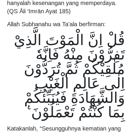
hanyalah kesenangan yang memperdaya.
(QS Āli ‘Imrān Ayat 185)
Allah Subhanahu wa Ta'ala berfirman:
قُلْ اِنَّ الْمَوْتَ الَّذِيْ
تَفِرُّوْنَ مِنْهُ فَاِنَّهٗ
مُلٰقِيْكُمْ ثُمَّ تُرَدُّوْنَ
اِلٰى عَالِمِ الْغَيْبِ
وَالشَّهَادَةِ فَيُنَبِّئُكُمْ
بِمَا كُنْتُمْ تَعْمَلُوْنَ ࣖ
Katakanlah, “Sesungguhnya kematian yang