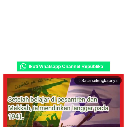
Ikuti Whatsapp Channel Republika
Baca selengkapnya
arrow_forward_ios