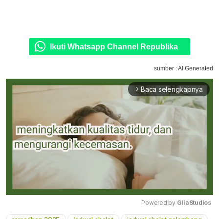
Ikuti Whatsapp Channel Republika
sumber : AI Generated
Baca selengkapnya
arrow_forward_ios
Powered by 
GliaStudios