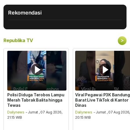
Rekomendasi
>
Republika TV
Polisi Diduga Terobos Lampu
Viral Pegawai P3K Bandung
Merah Tabrak Balita hingga
Barat Live TikTok di Kantor
Tewas
Dinas
Dailynews
- Jumat , 07 Aug 2026,
Dailynews
- Jumat , 07 Aug 2026
21:15 WIB
20:15 WIB