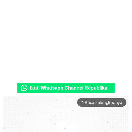
Ikuti Whatsapp Channel Republika
Baca selengkapnya
arrow_forward_ios