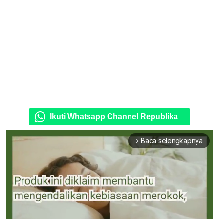
Ikuti Whatsapp Channel Republika
Baca selengkapnya
arrow_forward_ios