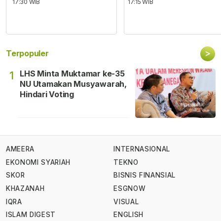
17:30 WIB
17:15 WIB
>
Terpopuler
LHS Minta Muktamar ke-35
1
NU Utamakan Musyawarah,
Hindari Voting
AMEERA
INTERNASIONAL
EKONOMI SYARIAH
TEKNO
SKOR
BISNIS FINANSIAL
KHAZANAH
ESGNOW
IQRA
VISUAL
ISLAM DIGEST
ENGLISH