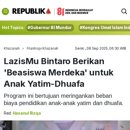
Hot Topics:
#Gubernur BI Mundur
#Kongres Umat Islam In
Khazanah
Filantropi Khazanah
Senin , 08 Sep 2025, 06:30 WIB
LazisMu Bintaro Berikan
'Beasiswa Merdeka' untuk
Anak Yatim-Dhuafa
Program ini bertujuan meringankan beban
biaya pendidikan anak-anak yatim dan dhuafa.
Red:
Hasanul Rizqa