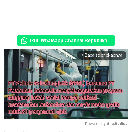
Ikuti Whatsapp Channel Republika
Baca selengkapnya
arrow_forward_ios
Powered by 
GliaStudios