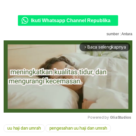
Ikuti Whatsapp Channel Republika
sumber : Antara
Baca selengkapnya
arrow_forward_ios
Powered by 
GliaStudios
uu haji dan umrah
pengesahan uu haji dan umrah
Mute