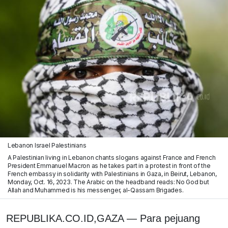
Lebanon Israel Palestinians
A Palestinian living in Lebanon chants slogans against France and French
President Emmanuel Macron as he takes part in a protest in front of the
French embassy in solidarity with Palestinians in Gaza, in Beirut, Lebanon,
Monday, Oct. 16, 2023. The Arabic on the headband reads: No God but
Allah and Muhammed is his messenger, al-Qassam Brigades.
REPUBLIKA.CO.ID,GAZA — Para pejuang