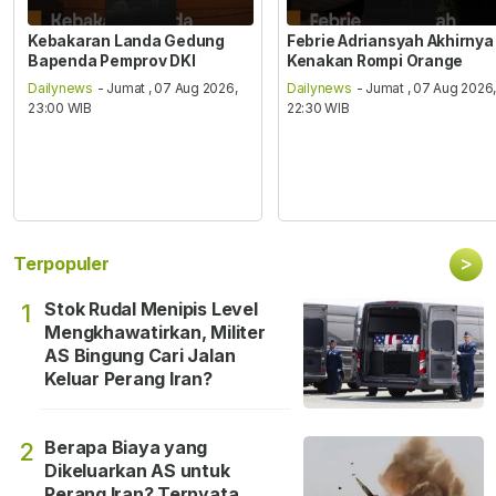
Kebakaran Landa Gedung
Febrie Adriansyah Akhirnya
Bapenda Pemprov DKI
Kenakan Rompi Orange
Dailynews
- Jumat , 07 Aug 2026,
Dailynews
- Jumat , 07 Aug 2026
23:00 WIB
22:30 WIB
>
Terpopuler
Stok Rudal Menipis Level
1
Mengkhawatirkan, Militer
AS Bingung Cari Jalan
Keluar Perang Iran?
Berapa Biaya yang
2
Dikeluarkan AS untuk
Perang Iran? Ternyata