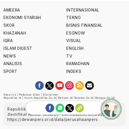
AMEERA
INTERNASIONAL
EKONOMI SYARIAH
TEKNO
SKOR
BISNIS FINANSIAL
KHAZANAH
ESGNOW
IQRA
VISUAL
ISLAM DIGEST
ENGLISH
NEWS
TV
ANALISIS
RAMADHAN
SPORT
INDEKS
About Us
|
Pedoman Siber
|
Disclaimer
Republika.id
|
Ihram.republika.co.id
|
Retizen.id
|
Rejabar.co.id
|
Rejogja.co.id
|
Republika telah diverifikasi oleh Dewan Pers
Sertifikat Nomor 1058/DP-Verifikasi/K/XII/2022
https://dewanpers.or.id/data/perusahaanpers
Ask me!