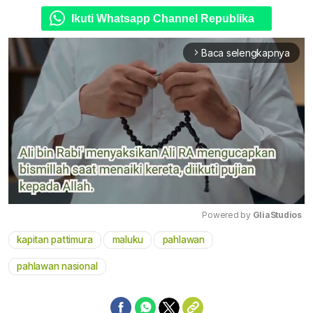
Ikuti Whatsapp Channel Republika
Baca selengkapnya
arrow_forward_ios
Powered by 
GliaStudios
kapitan pattimura
maluku
pahlawan
Mute
pahlawan nasional