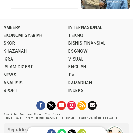
AMEERA
INTERNASIONAL
EKONOMI SYARIAH
TEKNO
SKOR
BISNIS FINANSIAL
KHAZANAH
ESGNOW
IQRA
VISUAL
ISLAM DIGEST
ENGLISH
NEWS
TV
ANALISIS
RAMADHAN
SPORT
INDEKS
About Us
|
Pedoman Siber
|
Disclaimer
Republika.id
|
Ihram.republika.co.id
|
Retizen.id
|
Rejabar.co.id
|
Rejogja.co.id
|
Republika telah diverifikasi oleh Dewan Pers