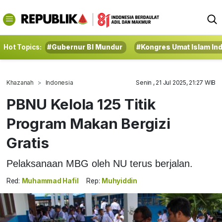
Hot Topics:
#Gubernur BI Mundur
#Kongres Umat Islam In
Khazanah
Indonesia
Senin , 21 Jul 2025, 21:27 WIB
PBNU Kelola 125 Titik
Program Makan Bergizi
Gratis
Pelaksanaan MBG oleh NU terus berjalan.
Red:
Muhammad Hafil
Rep:
Muhyiddin