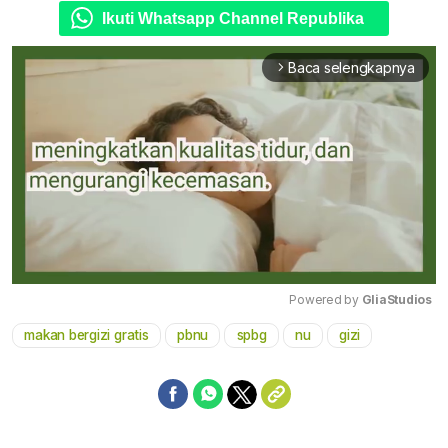
Ikuti Whatsapp Channel Republika
Baca selengkapnya
arrow_forward_ios
Powered by 
GliaStudios
makan bergizi gratis
pbnu
spbg
nu
gizi
Mute