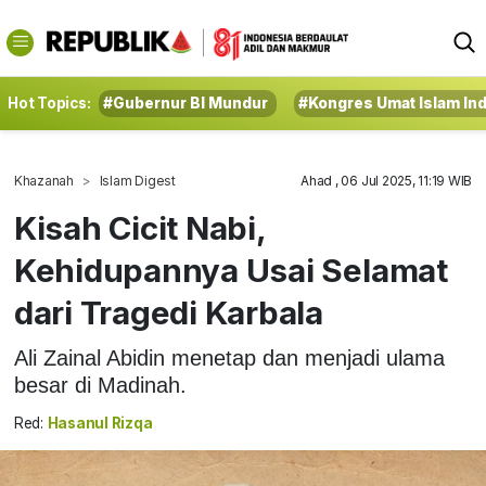
Hot Topics:
#Gubernur BI Mundur
#Kongres Umat Islam In
Khazanah
Islam Digest
Ahad , 06 Jul 2025, 11:19 WIB
Kisah Cicit Nabi,
Kehidupannya Usai Selamat
dari Tragedi Karbala
Ali Zainal Abidin menetap dan menjadi ulama
besar di Madinah.
Red:
Hasanul Rizqa