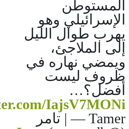
المستوطن
الإسرائيلي وهو
يهرب طوال الليل
إلى الملاجئ،
ويمضي نهاره في
ظروف ليست
أفضل؟…
tter.com/IajsV7MONi
— Tamer | تامر