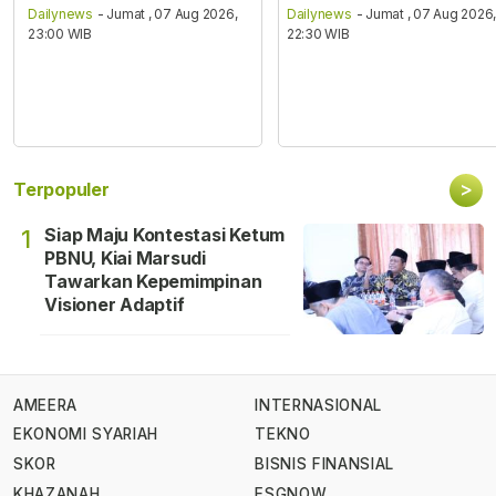
Dailynews
- Jumat , 07 Aug 2026,
Dailynews
- Jumat , 07 Aug 2026
23:00 WIB
22:30 WIB
>
Terpopuler
Siap Maju Kontestasi Ketum
1
PBNU, Kiai Marsudi
Tawarkan Kepemimpinan
Visioner Adaptif
AMEERA
INTERNASIONAL
EKONOMI SYARIAH
TEKNO
SKOR
BISNIS FINANSIAL
KHAZANAH
ESGNOW