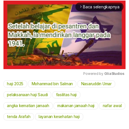
Baca selengkapnya
arrow_forward_ios
Powered by 
GliaStudios
haji 2025
Mohammad bin Salman
Nasaruddin Umar
Mute
pelaksanaan haji Saudi
fasilitas haji
angka kematian jamaah
makanan jamaah haji
nafar awal
tenda Arafah
layanan kesehatan haji