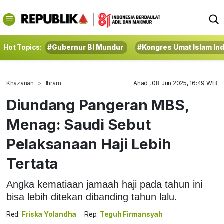
Hot Topics:
#Gubernur BI Mundur
#Kongres Umat Islam In
Khazanah
Ihram
Ahad , 08 Jun 2025, 16:49 WIB
Diundang Pangeran MBS,
Menag: Saudi Sebut
Pelaksanaan Haji Lebih
Tertata
Angka kematiaan jamaah haji pada tahun ini
bisa lebih ditekan dibanding tahun lalu.
Red:
Friska Yolandha
Rep:
Teguh Firmansyah