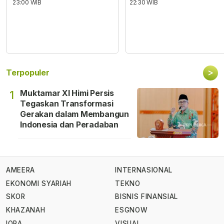
23:00 WIB
22:30 WIB
>
Terpopuler
Muktamar XI Himi Persis
1
Tegaskan Transformasi
Gerakan dalam Membangun
Indonesia dan Peradaban
AMEERA
INTERNASIONAL
EKONOMI SYARIAH
TEKNO
SKOR
BISNIS FINANSIAL
KHAZANAH
ESGNOW
IQRA
VISUAL