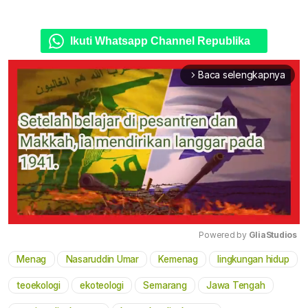
Ikuti Whatsapp Channel Republika
Baca selengkapnya
arrow_forward_ios
Powered by 
GliaStudios
Menag
Nasaruddin Umar
Kemenag
lingkungan hidup
Mute
teoekologi
ekoteologi
Semarang
Jawa Tengah