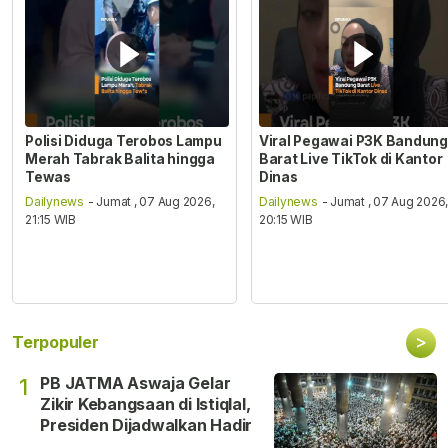
Polisi Diduga Terobos Lampu
Viral Pegawai P3K Bandung
Merah Tabrak Balita hingga
Barat Live TikTok di Kantor
Tewas
Dinas
Dailynews
- Jumat , 07 Aug 2026,
Dailynews
- Jumat , 07 Aug 2026
21:15 WIB
20:15 WIB
>
Terpopuler
PB JATMA Aswaja Gelar
1
Zikir Kebangsaan di Istiqlal,
Presiden Dijadwalkan Hadir