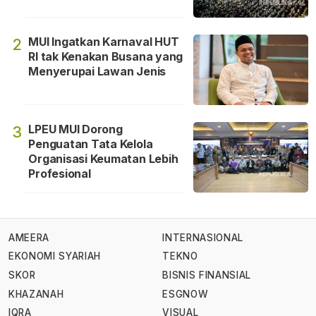
MUI Ingatkan Karnaval HUT
2
RI tak Kenakan Busana yang
Menyerupai Lawan Jenis
LPEU MUI Dorong
3
Penguatan Tata Kelola
Organisasi Keumatan Lebih
Profesional
AMEERA
INTERNASIONAL
EKONOMI SYARIAH
TEKNO
SKOR
BISNIS FINANSIAL
KHAZANAH
ESGNOW
IQRA
VISUAL