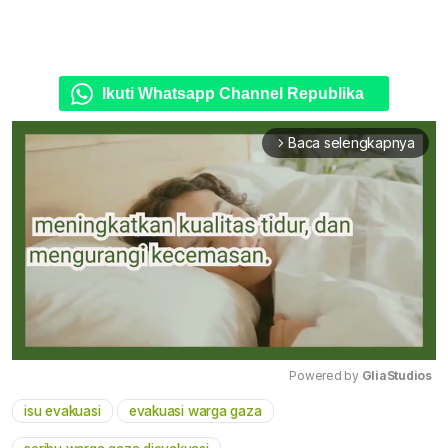
Ikuti Whatsapp Channel Republika
Baca selengkapnya
arrow_forward_ios
Powered by 
GliaStudios
isu evakuasi
evakuasi warga gaza
Mute