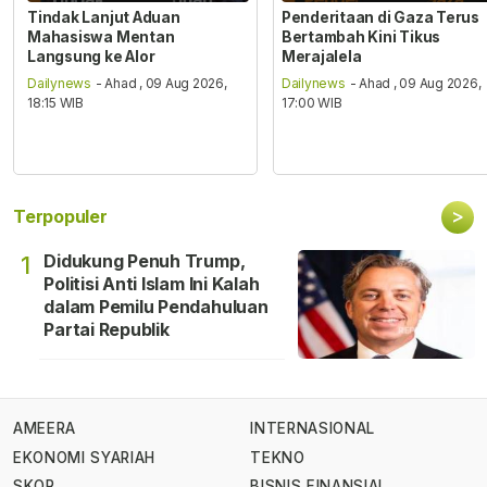
Tindak Lanjut Aduan
Penderitaan di Gaza Terus
Mahasiswa Mentan
Bertambah Kini Tikus
Langsung ke Alor
Merajalela
Dailynews
- Ahad , 09 Aug 2026,
Dailynews
- Ahad , 09 Aug 2026,
18:15 WIB
17:00 WIB
>
Terpopuler
Didukung Penuh Trump,
1
Politisi Anti Islam Ini Kalah
dalam Pemilu Pendahuluan
Partai Republik
AMEERA
INTERNASIONAL
EKONOMI SYARIAH
TEKNO
SKOR
BISNIS FINANSIAL