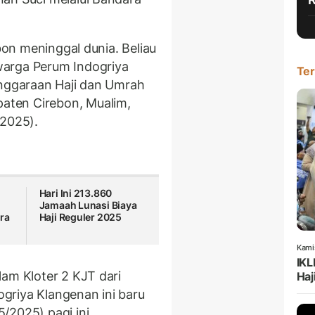
ebon meninggal dunia. Beliau
warga Perum Indogriya
Ter
enggaraan Haji dan Umrah
ten Cirebon, Mualim,
/2025).
Hari Ini 213.860
Jamaah Lunasi Biaya
ra
Haji Reguler 2025
Kami
IKL
lam Kloter 2 KJT dari
Haj
griya Klangenan ini baru
/2025) pagi ini.