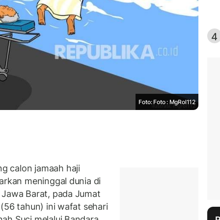
4
Foto: Foto : MgRol112
g calon jamaah haji
barkan meninggal dunia di
, Jawa Barat, pada Jumat
(56 tahun) ini wafat sehari
ah Suci melalui Bandara