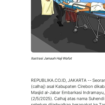
Ilustrasi Jamaah Haji Wafat
REPUBLIKA.CO.ID, JAKARTA -- Seoran
(calhaj) asal Kabupaten Cirebon dika
Masjid al-Jabar Embarkasi Indramayu
(2/5/2025). Calhaj atas nama Suhendi 
sebelum dijadwalkan berangkat ke Tan