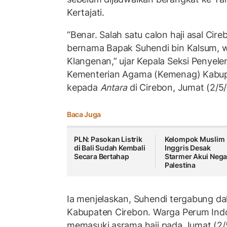
Kertajati.
“Benar. Salah satu calon haji asal Cir
bernama Bapak Suhendi bin Kalsum, 
Klangenan,” ujar Kepala Seksi Penyel
Kementerian Agama (Kemenag) Kabupa
kepada
Antara
di Cirebon, Jumat (2/5
Baca Juga
PLN: Pasokan Listrik
Kelompok Muslim
di Bali Sudah Kembali
Inggris Desak
Secara Bertahap
Starmer Akui Nega
Palestina
Ia menjelaskan, Suhendi tergabung da
Kabupaten Cirebon. Warga Perum Indo
memasuki asrama haji pada Jumat (2/5