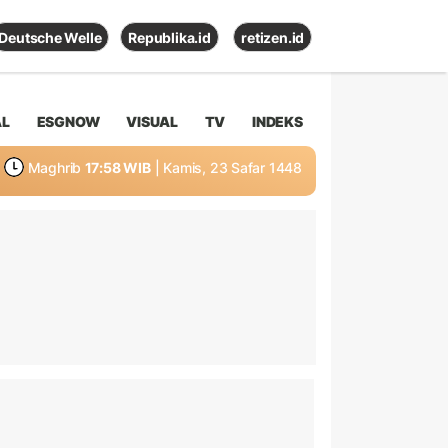
Deutsche Welle
Republika.id
retizen.id
AL
ESGNOW
VISUAL
TV
INDEKS
Maghrib
17:58 WIB
| Kamis, 23 Safar 1448