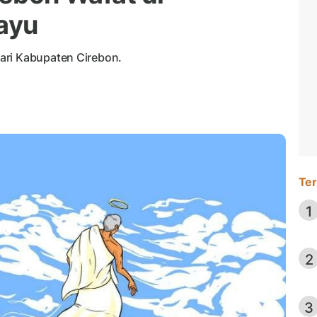
ayu
ari Kabupaten Cirebon.
Ter
1
2
3