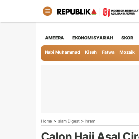
AMEERA
EKONOMI SYARIAH
SKOR
Nabi Muhammad
Kisah
Fatwa
Mozaik
>
>
Home
Islam Digest
Ihram
Calon Haji Asal Ci