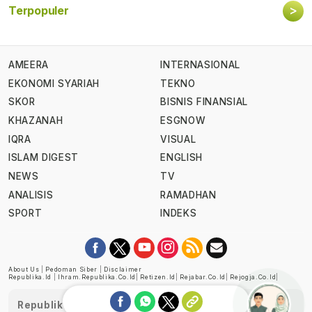
>
Terpopuler
AMEERA
INTERNASIONAL
EKONOMI SYARIAH
TEKNO
SKOR
BISNIS FINANSIAL
KHAZANAH
ESGNOW
IQRA
VISUAL
ISLAM DIGEST
ENGLISH
NEWS
TV
ANALISIS
RAMADHAN
SPORT
INDEKS
About Us
|
Pedoman Siber
|
Disclaimer
Republika.id
|
Ihram.republika.co.id
|
Retizen.id
|
Rejabar.co.id
|
Rejogja.co.id
|
Republika telah diverifikasi oleh Dewan Pers