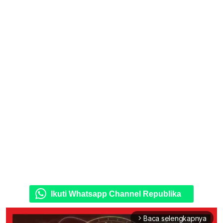
Ikuti Whatsapp Channel Republika
Baca selengkapnya
arrow_forward_ios