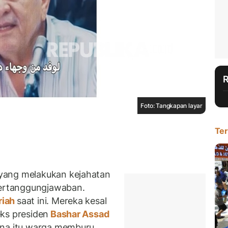
Foto: Tangkapan layar
Ter
yang melakukan kejahatan
pertanggungjawaban.
riah
saat ini. Mereka kesal
ks presiden
Bashar Assad
ena itu warga memburu