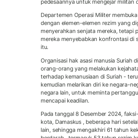
pedesaannya untuk mengejar militan 
Departemen Operasi Militer membuka
dengan elemen-elemen rezim yang di
menyerahkan senjata mereka, tetapi 
mereka menyebabkan konfrontasi di se
itu.
Organisasi hak asasi manusia Suriah di
orang-orang yang melakukan kejahat
terhadap kemanusiaan di Suriah - teru
kemudian melarikan diri ke negara-ne
negara lain, untuk meminta pertang
mencapai keadilan.
Pada tanggal 8 Desember 2024, faksi-
kota, Damaskus , beberapa hari setel
lain, sehingga mengakhiri 61 tahun k
berdarah , termasuk 53 tahun rezim k