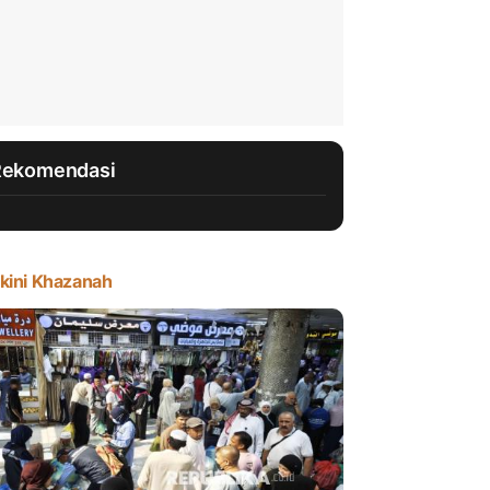
Rekomendasi
kini Khazanah