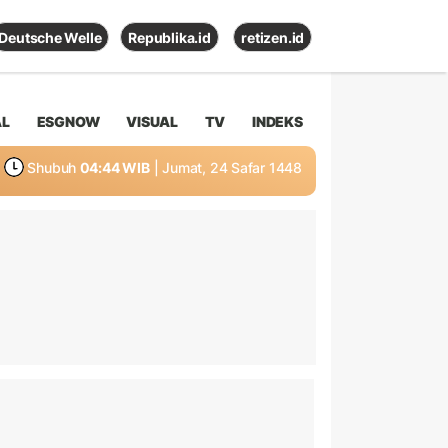
Deutsche Welle
Republika.id
retizen.id
AL
ESGNOW
VISUAL
TV
INDEKS
Shubuh
04:44 WIB
| Jumat, 24 Safar 1448