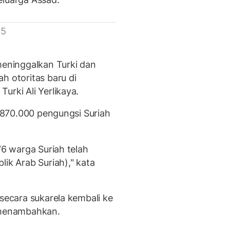
 5
meninggalkan Turki dan
h otoritas baru di
urki Ali Yerlikaya.
2.870.000 pengungsi Suriah
76 warga Suriah telah
lik Arab Suriah)," kata
 secara sukarela kembali ke
a menambahkan.