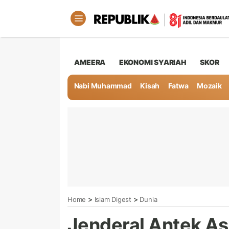
AMEERA
EKONOMI SYARIAH
SKOR
Nabi Muhammad
Kisah
Fatwa
Mozaik
>
>
Home
Islam Digest
Dunia
Jenderal Antek A