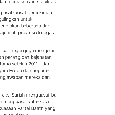
dan memaksakan stabilitas.
 pusat-pusat pemukiman
gulingkan untuk
penolakan beberapa dari
jumlah provinsi di negara
 luar negeri juga mengejar
an perang dan kejahatan
tama setelah 2011 - dan
gara Eropa dan negara-
gungjawaban mereka dan
faksi Suriah menguasai ibu
ah menguasai kota-kota
ekuasaan Partai Baath yang
eluarga Assad.