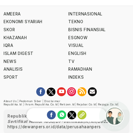
AMEERA
INTERNASIONAL
EKONOMI SYARIAH
TEKNO
SKOR
BISNIS FINANSIAL
KHAZANAH
ESGNOW
IQRA
VISUAL
ISLAM DIGEST
ENGLISH
NEWS
TV
ANALISIS
RAMADHAN
SPORT
INDEKS
About Us
|
Pedoman Siber
|
Disclaimer
Republika.id
|
Ihram.republika.co.id
|
Retizen.id
|
Rejabar.co.id
|
Rejogja.co.id
|
Republika telah diverifikasi oleh Dewan Pers
Sertifikat Nomor 1058/DP-Verifikasi/K/XII/2022
https://dewanpers.or.id/data/perusahaanpers
Ask me!