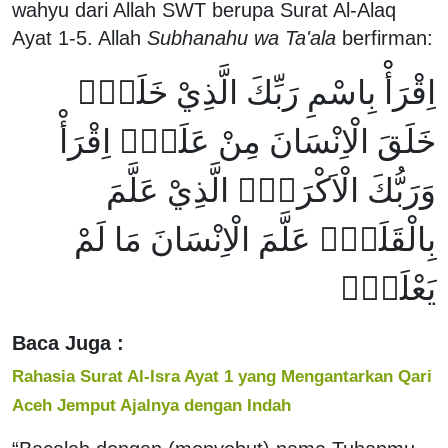
wahyu dari Allah SWT berupa Surat Al-Alaq
Ayat 1-5. Allah
Subhanahu wa Ta'ala
berfirman:
اِقْرَأْ بِاسْمِ رَبِّكَ الَّذِيْ خَلَقَۚ
خَلَقَ الْاِنْسَانَ مِنْ عَلَقٍۚ اِقْرَأْ
وَرَبُّكَ الْاَكْرَمُۙ الَّذِيْ عَلَّمَ
بِالْقَلَمِۙ عَلَّمَ الْاِنْسَانَ مَا لَمْ
يَعْلَمْۗ
Baca Juga :
Rahasia Surat Al-Isra Ayat 1 yang Mengantarkan Qari
Aceh Jemput Ajalnya dengan Indah