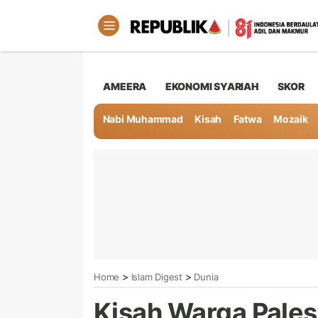
AMEERA
EKONOMI SYARIAH
SKOR
Nabi Muhammad
Kisah
Fatwa
Mozaik
>
>
Home
Islam Digest
Dunia
Kisah Warga Palest