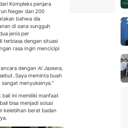
dari Kompleks penjara
urun Negev dan 200
gatakan bahwa dia
kanan di sana sungguh
dua jenis per
i terbiasa dengan situasi
ngan rasa ingin mencicipi
wancara dengan
Al Jazeera
,
sebut. Saya meminta buah
 sangat menyukainya."
 bali ini memiliki manfaat
ali bisa menjadi solusi
 kelebihan berat badan
ya.