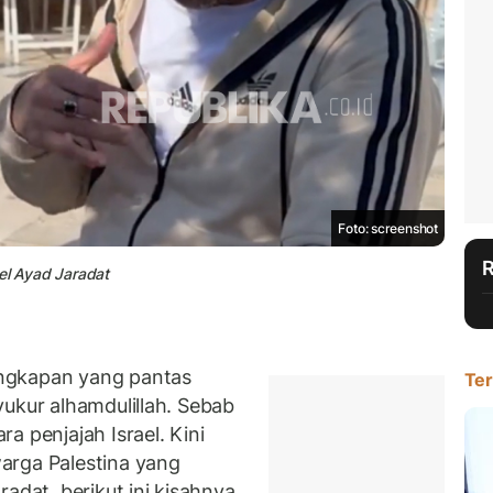
Foto: screenshot
el Ayad Jaradat
ngkapan yang pantas
Ter
yukur alhamdulillah. Sebab
a penjajah Israel. Kini
arga Palestina yang
adat, berikut ini kisahnya.