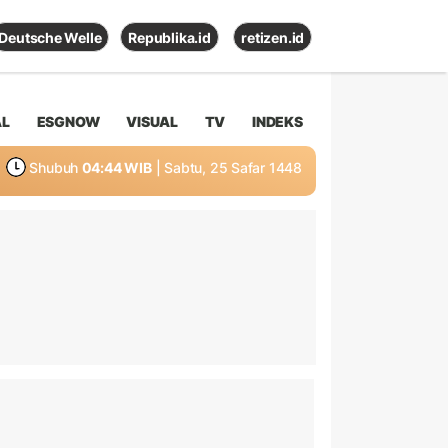
Deutsche Welle
Republika.id
retizen.id
AL
ESGNOW
VISUAL
TV
INDEKS
Shubuh
04:44 WIB
| Sabtu, 25 Safar 1448