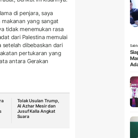
ama di penjara, saya
an makanan yang sangat
aya tidak menemukan rasa
dat dari Palestina memulai
setelah dibebaskan dari
Sabt
Sia
pakatan pertukaran yang
Mar
jata antara Gerakan
Ada
ra
Tolak Usulan Trump,
Al Azhar Mesir dan
s
Jusuf Kalla Angkat
Suara