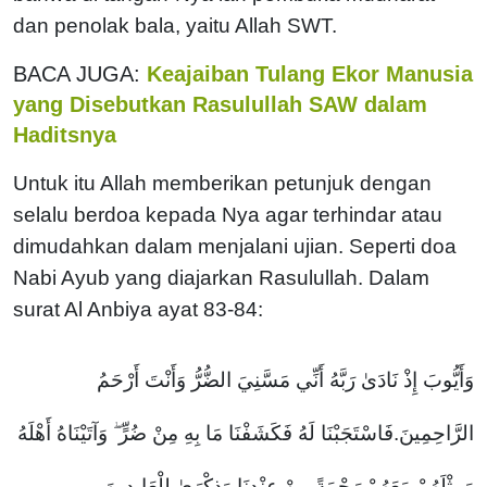
dan penolak bala, yaitu Allah SWT.
BACA JUGA:
Keajaiban Tulang Ekor Manusia
yang Disebutkan Rasulullah SAW dalam
Haditsnya
Untuk itu Allah memberikan petunjuk dengan
selalu berdoa kepada Nya agar terhindar atau
dimudahkan dalam menjalani ujian. Seperti doa
Nabi Ayub yang diajarkan Rasulullah. Dalam
surat Al Anbiya ayat 83-84:
وَأَيُّوبَ إِذْ نَادَىٰ رَبَّهُ أَنِّي مَسَّنِيَ الضُّرُّ وَأَنْتَ أَرْحَمُ
الرَّاحِمِينَ.فَاسْتَجَبْنَا لَهُ فَكَشَفْنَا مَا بِهِ مِنْ ضُرٍّ ۖ وَآتَيْنَاهُ أَهْلَهُ
وَمِثْلَهُمْ مَعَهُمْ رَحْمَةً مِنْ عِنْدِنَا وَذِكْرَىٰ لِلْعَابِدِينَ