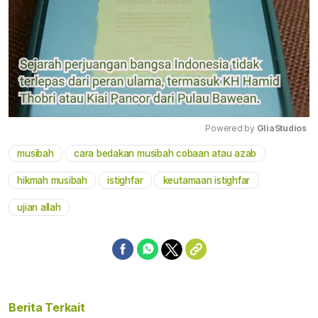
Powered by 
GliaStudios
musibah
cara bedakan musibah cobaan atau azab
Mute
hikmah musibah
istighfar
keutamaan istighfar
ujian allah
Berita Terkait