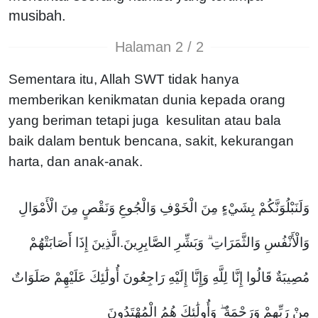
musibah.
Halaman 2 / 2
Sementara itu, Allah SWT tidak hanya
memberikan kenikmatan dunia kepada orang
yang beriman tetapi juga kesulitan atau bala
baik dalam bentuk bencana, sakit, kekurangan
harta, dan anak-anak.
وَلَنَبْلُوَنَّكُمْ بِشَيْءٍ مِنَ الْخَوْفِ وَالْجُوعِ وَنَقْصٍ مِنَ الْأَمْوَالِ
وَالْأَنْفُسِ وَالثَّمَرَاتِ ۗ وَبَشِّرِ الصَّابِرِينَ.الَّذِينَ إِذَا أَصَابَتْهُمْ
مُصِيبَةٌ قَالُوا إِنَّا لِلَّهِ وَإِنَّا إِلَيْهِ رَاجِعُونَ
أُولَٰئِكَ عَلَيْهِمْ صَلَوَاتٌ
مِنْ رَبِّهِمْ وَرَحْمَةٌ ۖ وَأُولَٰئِكَ هُمُ الْمُهْتَدُونَ