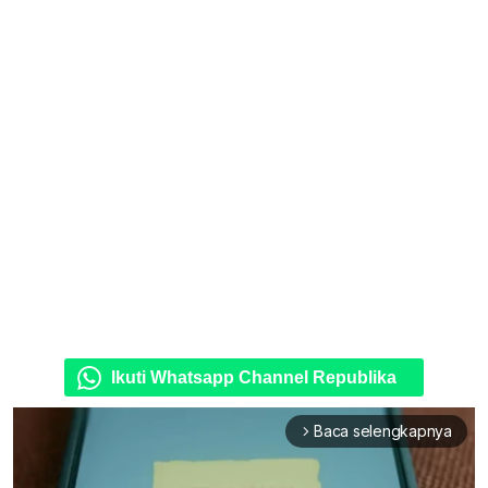
Ikuti Whatsapp Channel Republika
Baca selengkapnya
arrow_forward_ios