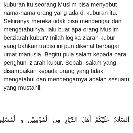
kuburan itu seorang Muslim bisa menyebut
nama-nama orang yang ada di kuburan itu.
Sekiranya mereka tidak bisa mendengar dan
mengetahuinya, lalu buat apa orang Muslim
berziarah kubur? Inilah logika ziarah kubur
yang bahkan tradisi ini pun dikenal berbagai
umat manusia. Begitu pula salam kepada para
penghuni ziarah kubur. Sebab, salam yang
disampaikan kepada orang yang tidak
mengetahui dan mendengarnya adalah sesuatu
yang mustahil.
اَلسَّلَامُ
عَلَيْكُمْ
أَهْلَ
الدِّيَارِ
مِنَ
الْمُؤْمِنِيْنَ
وَ
الْمُسْلِم،