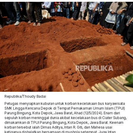
Republika/Thoudy Badai
Petugas menyiapkan kuburan untuk korban kecelakaan bus karyawisata
SMK Lingga Kencana Depok di Tempat Pemakaman Umum Islam (TPUI)
Parung Bingung, Kota Depok, Jawa Barat, Ahad (12/5/2024). Enam dari
sepuluh korban meninggal dunia akibat kecelakaan bus di Ciater Subang,
dimakamkan di TPUI Parung Bingung, Kota Depok, Jawa Barat. Keenam
korban tersebut ialah Dimas Aditya, Intan R. Giti, dan Mahesa usai
ketiganya dishalatkan bersamaan di mushola setempat. Juga Intan