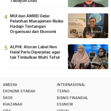
Tabayun Dulu
MUI dan AMREI Gelar
4
Pelatihan Manajemen Risiko
Hadapi Tantangan
Organisasi dan Ekonomi
ALPHI: Aturan Label Non
5
Halal Perlu Diperjelas agar
tak Timbulkan Multi Tafsir
AMEERA
INTERNASIONAL
EKONOMI SYARIAH
TEKNO
SKOR
BISNIS FINANSIAL
KHAZANAH
ESGNOW