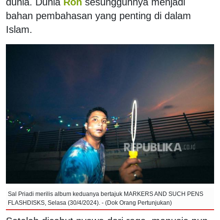
dunia. Dunia
Roh
sesungguhnya menjadi
bahan pembahasan yang penting di dalam
Islam.
Sal Priadi merilis album keduanya bertajuk MARKERS AND SUCH PENS
FLASHDISKS, Selasa (30/4/2024). - (Dok Orang Pertunjukan)