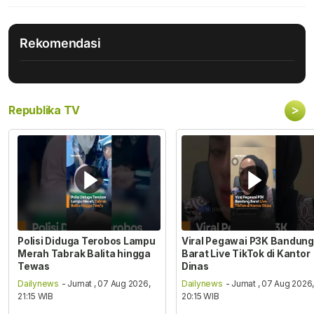
Rekomendasi
>
Republika TV
Polisi Diduga Terobos Lampu
Viral Pegawai P3K Bandung
Merah Tabrak Balita hingga
Barat Live TikTok di Kantor
Tewas
Dinas
Dailynews
- Jumat , 07 Aug 2026,
Dailynews
- Jumat , 07 Aug 2026
21:15 WIB
20:15 WIB