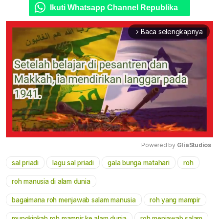
Ikuti Whatsapp Channel Republika
Baca selengkapnya
arrow_forward_ios
Powered by 
GliaStudios
sal priadi
lagu sal priadi
gala bunga matahari
roh
Mute
roh manusia di alam dunia
bagaimana roh menjawab salam manusia
roh yang mampir
mungkinkah roh mampir ke alam dunia
roh menjawab salam