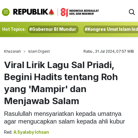
Hot Topics:
#Gubernur BI Mundur
#Kongres Umat Islam In
Khazanah
Islam Digest
Rabu , 31 Jul 2024, 07:57 WIB
Viral Lirik Lagu Sal Priadi,
Begini Hadits tentang Roh
yang 'Mampir' dan
Menjawab Salam
Rasulullah mensyariatkan kepada umatnya
agar mengucapkan salam kepada ahli kubur
Red:
A.Syalaby Ichsan