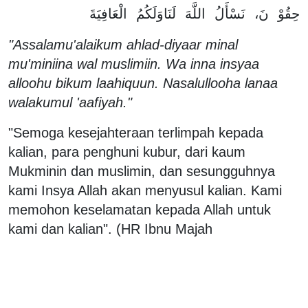
حِقُوْ
نَ،
نَسْأَلُ
اللَّهَ
لَنَاوَلَكُمُ
الْعَافِيَةَ
"Assalamu'alaikum ahlad-diyaar minal
mu'miniina wal muslimiin. Wa inna insyaa
alloohu bikum laahiquun. Nasalullooha lanaa
walakumul 'aafiyah."
"Semoga kesejahteraan terlimpah kepada
kalian, para penghuni kubur, dari kaum
Mukminin dan muslimin, dan sesungguhnya
kami Insya Allah akan menyusul kalian. Kami
memohon keselamatan kepada Allah untuk
kami dan kalian". (HR Ibnu Majah