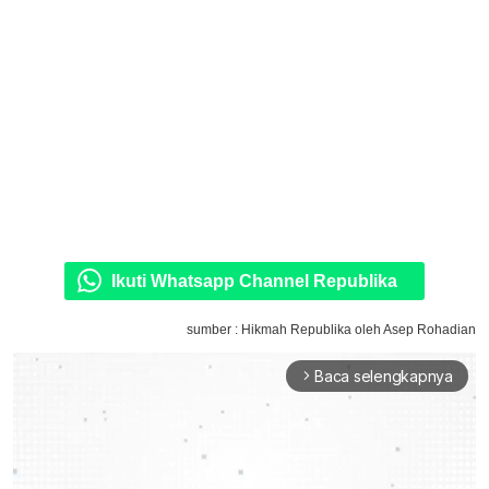
Ikuti Whatsapp Channel Republika
sumber : Hikmah Republika oleh Asep Rohadian
Baca selengkapnya
arrow_forward_ios