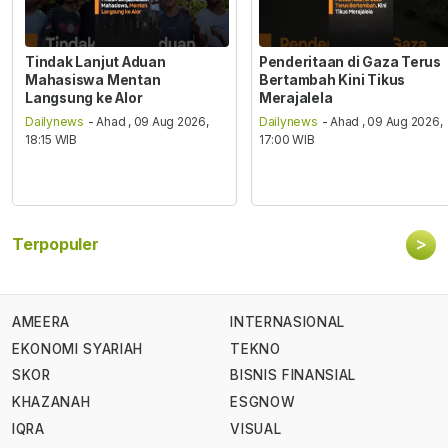
Tindak Lanjut Aduan
Penderitaan di Gaza Terus
Mahasiswa Mentan
Bertambah Kini Tikus
Langsung ke Alor
Merajalela
Dailynews
- Ahad , 09 Aug 2026,
Dailynews
- Ahad , 09 Aug 2026,
18:15 WIB
17:00 WIB
>
Terpopuler
AMEERA
INTERNASIONAL
EKONOMI SYARIAH
TEKNO
SKOR
BISNIS FINANSIAL
KHAZANAH
ESGNOW
IQRA
VISUAL