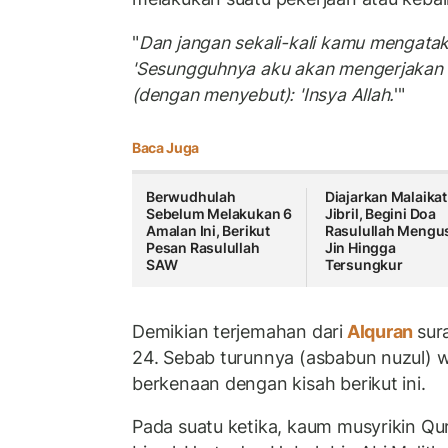
"
Dan jangan sekali-kali kamu mengatak
'Sesungguhnya aku akan mengerjakan in
(dengan menyebut): 'Insya Allah.
'"
Baca Juga
Berwudhulah
Diajarkan Malaikat
Sebelum Melakukan 6
Jibril, Begini Doa
Amalan Ini, Berikut
Rasulullah Mengus
Pesan Rasulullah
Jin Hingga
SAW
Tersungkur
Demikian terjemahan dari
Alquran
sur
24. Sebab turunnya (asbabun nuzul) w
berkenaan dengan kisah berikut ini.
Pada suatu ketika, kaum musyrikin Qu