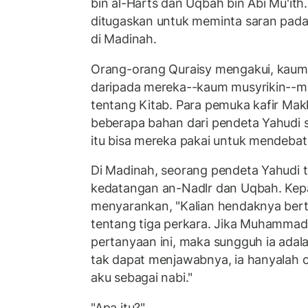
bin al-Harts dan Uqbah bin Abi Mu'it
ditugaskan untuk meminta saran pada
di Madinah.
Orang-orang Quraisy mengakui, kaum 
daripada mereka--kaum musyrikin--
tentang Kitab. Para pemuka kafir Mak
beberapa bahan dari pendeta Yahudi 
itu bisa mereka pakai untuk mendeb
Di Madinah, seorang pendeta Yahudi
kedatangan an-Nadlr dan Uqbah. Kepa
menyarankan, "Kalian hendaknya be
tentang tiga perkara. Jika Muhammad
pertanyaan ini, maka sungguh ia adala
tak dapat menjawabnya, ia hanyalah 
aku sebagai nabi."
"Apa itu?"