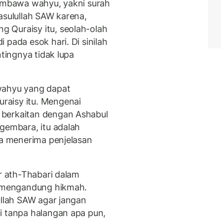
membawa wahyu, yakni surah
asulullah SAW karena,
 Quraisy itu, seolah-olah
 pada esok hari. Di sinilah
ntingnya tidak lupa
wahyu yang dapat
raisy itu. Mengenai
 berkaitan dengan Ashabul
gembara, itu adalah
ga menerima penjelasan
ir ath-Thabari dalam
s mengandung hikmah.
ullah SAW agar jangan
i tanpa halangan apa pun,