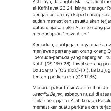
Akhirnya, datanglah Malaikat Jibril 
al-Kafhi ayat 23-24. Isinya menegur R
dengan ucapannya kepada orang-orang
sudah memastikan sesuatu akan terjadi
beliau diajarkan oleh Allah tentang pe
mengucapkan "insya Allah."
Kemudian, Jibril juga menyampaikan 
menjawab pertanyaan orang-orang Qu
"pemuda-pemuda yang bepergian" itu
Kahfi (QS 18:9-26). Ihwal seorang pen
Dzulqarnain (QS 18:83-101). Beliau ju
tentang perkara roh (QS 17:85).
Menurut pakar tafsir Alquran Ibnu Jar
Jaami'ul Bayan
, asbabun nuzul di ata
"Inilah pengajaran Allah kepada Rasul
memastikan suatu perkara akan terjad