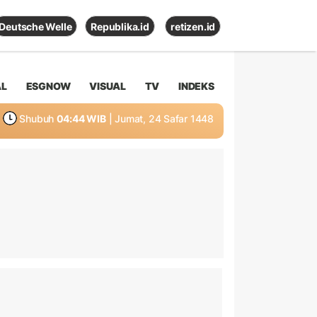
Deutsche Welle
Republika.id
retizen.id
AL
ESGNOW
VISUAL
TV
INDEKS
Shubuh
04:44 WIB
| Jumat, 24 Safar 1448