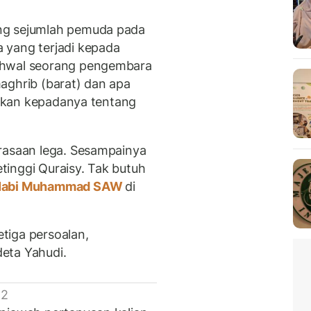
ng sejumlah pemuda pada
 yang terjadi kepada
ihwal seorang pengembara
aghrib (barat) dan apa
nyakan kepadanya tentang
rasaan lega. Sesampainya
inggi Quraisy. Tak butuh
abi Muhammad SAW
di
tiga persoalan,
eta Yahudi.
 2