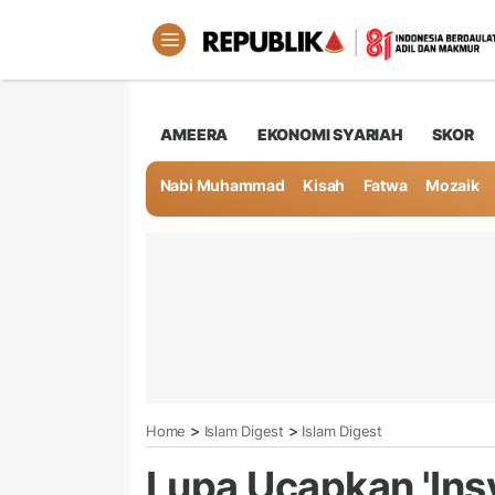
AMEERA
EKONOMI SYARIAH
SKOR
Nabi Muhammad
Kisah
Fatwa
Mozaik
>
>
Home
Islam Digest
Islam Digest
Lupa Ucapkan 'Insy