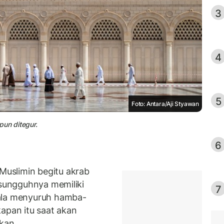
3
4
5
Foto: Antara/Aji Styawan
pun ditegur.
6
uslimin begitu akrab
esungguhnya memiliki
7
'ala menyuruh hamba-
pan itu saat akan
kan.