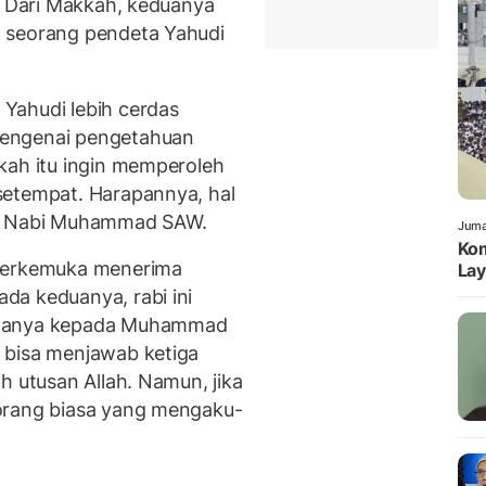
h. Dari Makkah, keduanya
 seorang pendeta Yahudi
Yahudi lebih cerdas
mengenai pengetahuan
kah itu ingin memperoleh
setempat. Harapannya, hal
at Nabi Muhammad SAW.
Juma
Kom
 terkemuka menerima
Lay
da keduanya, rabi ini
rtanya kepada Muhammad
 bisa menjawab ketiga
h utusan Allah. Namun, jika
orang biasa yang mengaku-