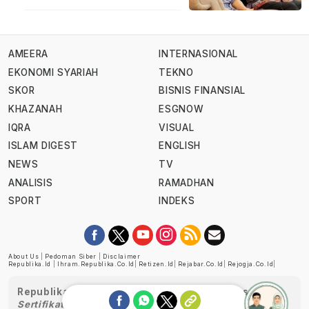
AMEERA
INTERNASIONAL
EKONOMI SYARIAH
TEKNO
SKOR
BISNIS FINANSIAL
KHAZANAH
ESGNOW
IQRA
VISUAL
ISLAM DIGEST
ENGLISH
NEWS
TV
ANALISIS
RAMADHAN
SPORT
INDEKS
About Us
|
Pedoman Siber
|
Disclaimer
Republika.id
|
Ihram.republika.co.id
|
Retizen.id
|
Rejabar.co.id
|
Rejogja.co.id
|
Republika telah diverifikasi oleh Dewan Pers
Sertifikat Nomor 1058/DP-Verifikasi/K/XII/2022