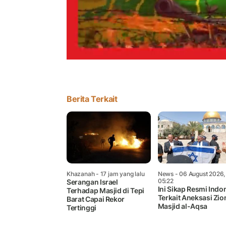
Berita Terkait
Khazanah
- 17 jam yang lalu
News
- 06 August 2026,
05:22
Serangan Israel
Ini Sikap Resmi Indo
Terhadap Masjid di Tepi
Terkait Aneksasi Zion
Barat Capai Rekor
Masjid al-Aqsa
Tertinggi