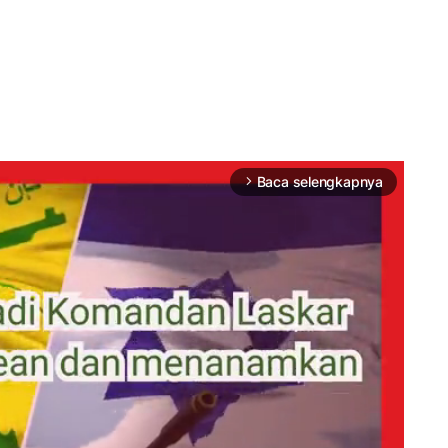
Baca selengkapnya
arrow_forward_ios