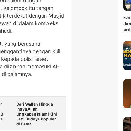
Yerusalem dengan
 Kelompok itu tengah
tik terdekat dengan Masjid
Kami
ewan di dalam kompleks
Jam
unt
hudi.
t, yang berusaha
enggantinya dengan kuil
epada polisi Israel.
 diizinkan memasuki Al-
di dalamnya.
r
Dari Wallah Hingga
r
Insya Allah,
23,
Ungkapan Islami Kini
ya
Jadi Budaya Populer
di Barat