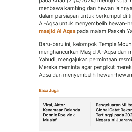
pada Ahad (21/4/2024) menuju kota 
menbawa kambing dan hewan lainnya.
dalam persiapan untuk berkumpul di ti
Al-Aqsa untuk menyembelih hewan-h
masjid Al Aqsa
pada malam Paskah Ya
Baru-baru ini, kelompok Temple Moun
menghancurkan Masjid Al-Aqsa dan m
Yahudi, mengajukan permintaan resmi k
Mereka meminta agar pengikut mereka
Aqsa dan menyembelih hewan-hewan 
Baca Juga
Viral, Aktor
Pengeluaran Milite
Kenamaan Belanda
Global Catat Reko
Donnie Roelvink
Tertinggi pada 20
Mualaf
Negara Ini Juaran