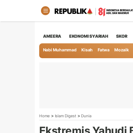
AMEERA
EKONOMI SYARIAH
SKOR
Nabi Muhammad
Kisah
Fatwa
Mozaik
>
>
Home
Islam Digest
Dunia
Ekstremis Yahudi