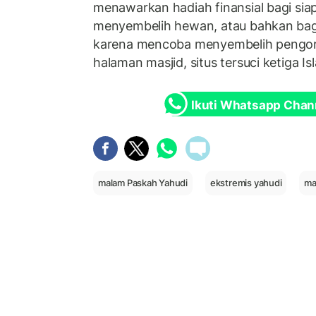
menawarkan hadiah finansial bagi siap
menyembelih hewan, atau bahkan bag
karena mencoba menyembelih pengor
halaman masjid, situs tersuci ketiga Is
Ikuti Whatsapp Chan
malam Paskah Yahudi
ekstremis yahudi
ma