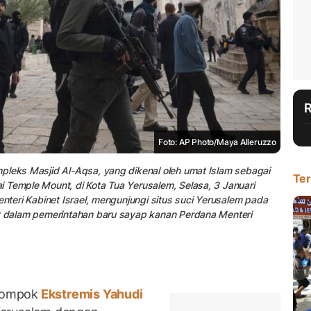
Foto: AP Photo/Maya Alleruzzo
pleks Masjid Al-Aqsa, yang dikenal oleh umat Islam sebagai
Ter
 Temple Mount, di Kota Tua Yerusalem, Selasa, 3 Januari
enteri Kabinet Israel, mengunjungi situs suci Yerusalem pada
at dalam pemerintahan baru sayap kanan Perdana Menteri
lompok
Ekstremis Yahudi