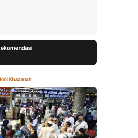
Rekomendasi
kini Khazanah