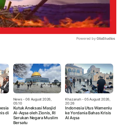
Powered by 
GliaStudios
Mute
News
- 06 August 2026,
Khazanah
- 05 August 2026,
05:10
20:26
nesia
Kutuk Aneksasi Masjid
Indonesia Utus Wamenlu
is di
Al-Aqsa oleh Zionis, RI
ke Yordania Bahas Krisis
Serukan Negara Muslim
Al Aqsa
Bersatu