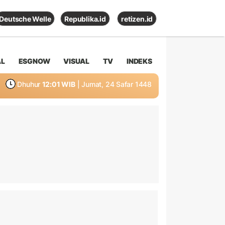
Deutsche Welle
Republika.id
retizen.id
AL
ESGNOW
VISUAL
TV
INDEKS
Dhuhur
12:01 WIB
| Jumat, 24 Safar 1448