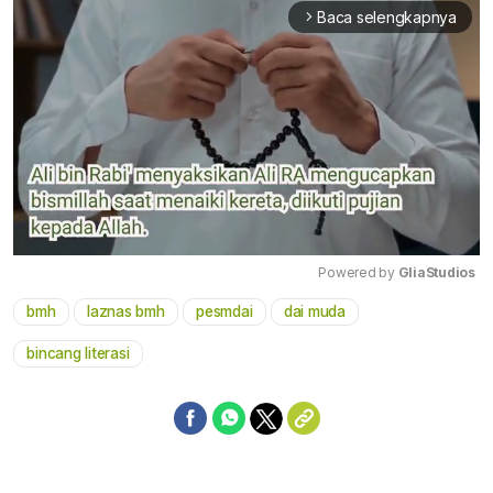
Baca selengkapnya
arrow_forward_ios
Powered by 
GliaStudios
bmh
laznas bmh
pesmdai
dai muda
Mute
bincang literasi