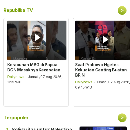
>
Republika TV
Keracunan MBG di Papua
Saat Prabowo Ngetes
BGN Masaknya Kecepatan
Kekuatan Genting Buatan
BRIN
Dailynews
- Jumat , 07 Aug 2026,
11:15 WIB
Dailynews
- Jumat , 07 Aug 2026
09:45 WIB
>
Terpopuler
Solidaritas untuk Palestina,