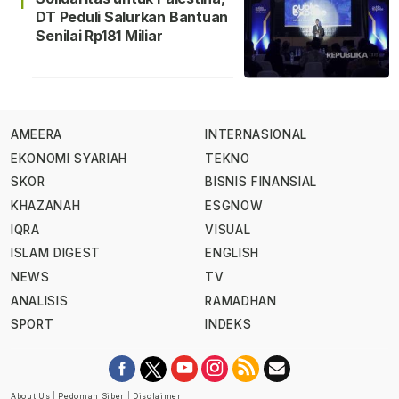
1
DT Peduli Salurkan Bantuan
Senilai Rp181 Miliar
AMEERA
INTERNASIONAL
EKONOMI SYARIAH
TEKNO
SKOR
BISNIS FINANSIAL
KHAZANAH
ESGNOW
IQRA
VISUAL
ISLAM DIGEST
ENGLISH
NEWS
TV
ANALISIS
RAMADHAN
SPORT
INDEKS
About Us
|
Pedoman Siber
|
Disclaimer