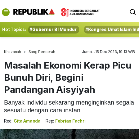
Hot Topics:
#Gubernur BI Mundur
#Kongres Umat Islam In
Khazanah
Sang Pencerah
Jumat , 15 Dec 2023, 19:13 WIB
Masalah Ekonomi Kerap Picu
Bunuh Diri, Begini
Pandangan Aisyiyah
Banyak individu sekarang menginginkan segala
sesuatu dengan cara instan.
Red:
Gita Amanda
Rep:
Febrian Fachri